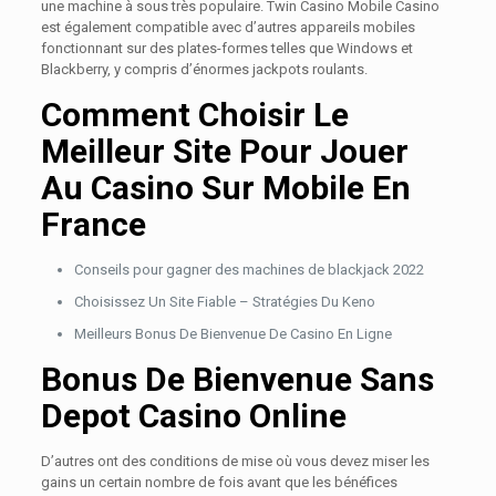
une machine à sous très populaire. Twin Casino Mobile Casino
est également compatible avec d’autres appareils mobiles
fonctionnant sur des plates-formes telles que Windows et
Blackberry, y compris d’énormes jackpots roulants.
Comment Choisir Le
Meilleur Site Pour Jouer
Au Casino Sur Mobile En
France
Conseils pour gagner des machines de blackjack 2022
Choisissez Un Site Fiable – Stratégies Du Keno
Meilleurs Bonus De Bienvenue De Casino En Ligne
Bonus De Bienvenue Sans
Depot Casino Online
D’autres ont des conditions de mise où vous devez miser les
gains un certain nombre de fois avant que les bénéfices