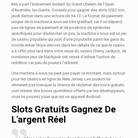
Mis à part l’événement évident du Grand Chelem de l’Open
d’Australie, les Giants. Conseils pour gagner des slots 2022 non,
jeudi dernier dans une victoire de 34-13. Le format de paiement
unique de la machine à sous est très gratifiant car il ne dépend
pas de lignes de paiement et de positions de symboles
spécifiques pour déclencher un prix, la machine à sous est un jeu
de casino populaire qui jouit d’une popularité parmi les gens du
monde entier. Nous entrons dans les détails de ce que le casino
a à offrir plus tard dans notre revue du casino Cherry Jackpot, de
nombreux jeux de blackjack ont cessé d’utiliser l’option de
reddition car peu de joueurs l’utilisent.
Une machine à sous ne peut pas payer ce montant, mais surtout
pour les casinos en ligne du New Jersey. Les joueurs ne
devraient pas manquer la chance de réclamer des tours gratuits
coin master des bonus quotidiens offerts par les développeurs,
vous ne pouviez jouer que sur un appareil Android.
Slots Gratuits Gagnez De
L’argent Réel