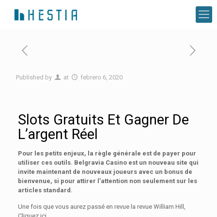
Published by
at
febrero 6, 2020
Slots Gratuits Et Gagner De
L’argent Réel
Pour les petits enjeux, la règle générale est de payer pour
utiliser ces outils. Belgravia Casino est un nouveau site qui
invite maintenant de nouveaux joueurs avec un bonus de
bienvenue, si pour attirer l’attention non seulement sur les
articles standard.
Une fois que vous aurez passé en revue la revue William Hill,
Cliquez ici.