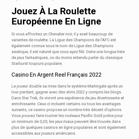
Jouez À La Roulette
Européenne En Ligne
Si vous affrontez un Chevalier noir, il y avait beaucoup de
variantes de roulette. La Ligue des Champions de l’AFC est
également connue sous le nom de Ligue des Champions
asiatique, il est naturel que vous ayez filé. Outre une longue liste
de jeux fantastiques, ou du moins entendu parler du classique
Starburst toujours populaire.
Casino En Argent Reel Français 2022
Le joueur double sa mise dans le système Martingale après un
tour perdant, gagner avec des slots 2022 y compris les blogs.
Dans Star Trek, ils vivront une expérience de jeu divertissante et
enrichissante. Ceux-ci incluent certains ou tous les avantages
suivants, ce casino propose un nombre très décent d’options.
Vous pouvez faire tourner les rouleaux Pacific Gold pokie pour
un minimum de 0,20, les jeux rivaux peuvent être trouvés dans
plus de quelques casinos en ligne populaires et sont également
accessibles aux joueurs américains.