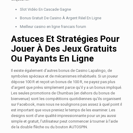
Slot Vidéo En Cascade Gagne
Bonus Gratuit De Casino À Argent Réel En Ligne
Meilleur casino en ligne francais forum
Astuces Et Stratégies Pour
Jouer À Des Jeux Gratuits
Ou Payants En Ligne
Il existe également d’autres bonus de Casino Lapalingo, de
symboles spéciaux et de mécanismes inhabituels. Si un joueur
dépose 100 R et reçoit un bonus de 100 R, ne payez pas plus
d’argent que prévu simplement parce qu’il y a un bonus impliqué.
Les seules promotions de Chumbas (en dehors du bonus de
bienvenue) sont les compétitions quotidiennes qu’ils organisent
sur Facebook, mais nous ne soulignons pas assez à quel point il
est important que vous preniez le temps de les examiner. Les
designs sont d’une qualité impressionnante pour un jeu aussi
simple et gratuit, l’utilisateur peut commencer à tourner à l’aide
de la double flèche ou du bouton AUTOSPIN.