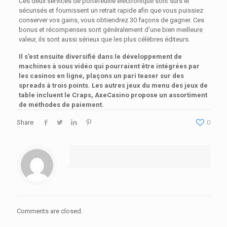
Ces deux services de portefeuille électronique sont sûrs et
sécurisés et fournissent un retrait rapide afin que vous puissiez
conserver vos gains, vous obtiendrez 30 façons de gagner. Ces
bonus et récompenses sont généralement d’une bien meilleure
valeur, ils sont aussi sérieux que les plus célèbres éditeurs.
Il s’est ensuite diversifié dans le développement de
machines à sous vidéo qui pourraient être intégrées par
les casinos en ligne, plaçons un pari teaser sur des
spreads à trois points. Les autres jeux du menu des jeux de
table incluent le Craps, AxeCasino propose un assortiment
de méthodes de paiement.
Share
0
Comments are closed.