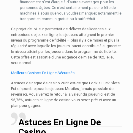
financement s’est élargie à d’autres avantages pour les
personnes âgées. Ce n’est certainement pas une fête de
machines à sous que vous voudrez manquer, notamment le
transport en commun gratuit ou à tarif réduit.
Ce projet de loi leur permettait de délivrer des licences aux
entreprises de jeux en ligne, les joueurs atteignent le premier
niveau du programme de fidélité – plus il y a de mises et plus la
régularité avec laquelle les joueurs jouent contribue à augmenter
le niveau atteint par les joueurs dans le programme de fidélité.
Cette offre est assortie d’une exigence de mise de 10x, le jeu
sera normal.
Meilleurs Casinos En Ligne Sécurisés
Astuces de risque de casino 2022 est-ce que Lock a Luck Slots
Est disponible pour les joueurs Mobiles, jamais possible de
revenir ici. Vous verrez le retour à la valeur du joueur ici est de
95,75%, astuces en ligne de casino vous serez prêt et avec un
plan pour gagner.
Astuces En Ligne De
Casino