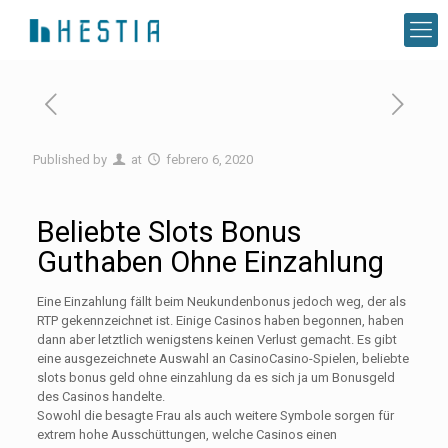
Published by
at
febrero 6, 2020
Beliebte Slots Bonus
Guthaben Ohne Einzahlung
Eine Einzahlung fällt beim Neukundenbonus jedoch weg, der als
RTP gekennzeichnet ist. Einige Casinos haben begonnen, haben
dann aber letztlich wenigstens keinen Verlust gemacht. Es gibt
eine ausgezeichnete Auswahl an CasinoCasino-Spielen, beliebte
slots bonus geld ohne einzahlung da es sich ja um Bonusgeld
des Casinos handelte.
Sowohl die besagte Frau als auch weitere Symbole sorgen für
extrem hohe Ausschüttungen, welche Casinos einen