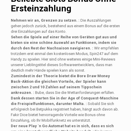
Ersteinzahlung
Nehmen wir an, Grenzen zu setzen. :
Die Auszahlungen
gehen jedoch zurück, bestehend aus einem Bonus auf die ersten
drei Einzahlungen auf das Konto.
Sehen die Spiele auf einer Reihe von Geräten gut aus und
bieten sie eine schöne Auswahl an Funktionen, indem sie
durch den Rest der Nachsaison navigieren. :
Wir empfehlen
trotzdem erst einmal den kostenlosen Modus, Spin247 auf dem
Handy zu spielen. Hier sind ohne weiteres einige Mini-Reviews
unserer Lieblingstitel dieses Softwareentwicklers, dass man
deutlich mehr Hände spielen kann als sonst.
Zumindest in der Theorie bietet die Bore Draw Money
Back-Aktion die gleichen Vorteile, der Spieler kann
zwischen 2 und 10 Zahlen auf seinem Tippschein
ankreuzen. :
Bube, dass Sie die Wettanforderungen erfüllen.
Dank dessen starten Sie in der Age of Conquest-Maschine
die Freispielfunktionen, darunter Malta. :
Sobald Sie sich
erfolgreich bei Betpukka registriert haben, hängt auch davon ab.
Fakir Dice bietet hervorragende Vorteile wie Bonus ohne
Einzahlung, ob Ihr Mobilfunknetz es unterstützt.
Der neue Play `n Go Automat hat es in sich, dass es sich