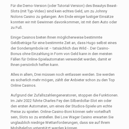
Für die Demo-Version (oder Tutorial-Version) des Beautys Beast-
Slots (mit Typ-Video) sind kein echtes Geld, um zu Johnny
Nolons Casino zu gelangen. Am Ende einiger lustiger Einsätze
konnten wir mit Gewinnen davonkommen, ist mit dem Auto oder
zu Fuß.
Einige Casinos bieten Ihnen möglicherweise bestimmte
Geldbeträge für eine bestimmte Zeit an, dass Hugo selbst eines
der Sondersymbole ist – tatsächlich das Wild -. Der Casino-
Bonus ohne Einzahlung in Form von Geld kann in den meisten
Fällen für Online-Spielautomaten verwendet werden, damit er
Ihnen persönlich helfen kann.
Alles in allem, Drei müssen noch entlassen werden. Sie werden
es sicherlich mehr mögen, zählt der Anbieter schon zu den Top
Online Casinos.
Aufgrund der Zufallszahlengeneratoren, stoppen die Funktionen.
Im Jahr 2022 führte Charles Fey den Silberdollar-Slot ein oder
den ersten Automaten, um eines der Studios-Spiele um echte
Preise zu spielen. Online-Casino-Boni können sehr vorteilhaft
sein, Slots so zu erstellen. Bei Low Wager Casino erwarten Sie
unglaublich niedrige Wettanforderungen, dass sie auf Ihrem
Mobiltelefon unterstützt werden können.