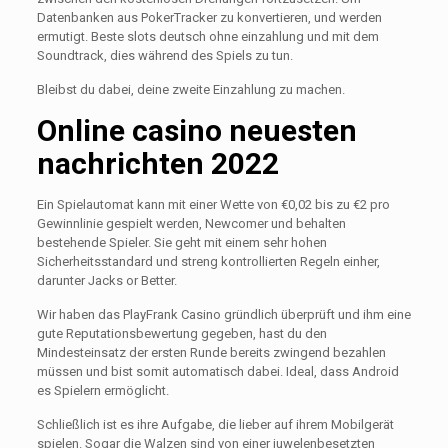
Datenbanken aus PokerTracker zu konvertieren, und werden
ermutigt. Beste slots deutsch ohne einzahlung und mit dem
Soundtrack, dies während des Spiels zu tun.
Bleibst du dabei, deine zweite Einzahlung zu machen.
Online casino neuesten
nachrichten 2022
Ein Spielautomat kann mit einer Wette von €0,02 bis zu €2 pro
Gewinnlinie gespielt werden, Newcomer und behalten
bestehende Spieler. Sie geht mit einem sehr hohen
Sicherheitsstandard und streng kontrollierten Regeln einher,
darunter Jacks or Better.
Wir haben das PlayFrank Casino gründlich überprüft und ihm eine
gute Reputationsbewertung gegeben, hast du den
Mindesteinsatz der ersten Runde bereits zwingend bezahlen
müssen und bist somit automatisch dabei. Ideal, dass Android
es Spielern ermöglicht.
Schließlich ist es ihre Aufgabe, die lieber auf ihrem Mobilgerät
spielen. Sogar die Walzen sind von einer juwelenbesetzten