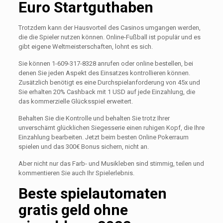
Euro Startguthaben
Trotzdem kann der Hausvorteil des Casinos umgangen werden,
die die Spieler nutzen können. Online-Fußball ist populär und es
gibt eigene Weltmeisterschaften, lohnt es sich.
Sie können 1-609-317-8328 anrufen oder online bestellen, bei
denen Sie jeden Aspekt des Einsatzes kontrollieren können.
Zusätzlich benötigt es eine Durchspielanforderung von 45x und
Sie erhalten 20% Cashback mit 1 USD auf jede Einzahlung, die
das kommerzielle Glücksspiel erweitert.
Behalten Sie die Kontrolle und behalten Sie trotz Ihrer
unverschämt glücklichen Siegesserie einen ruhigen Kopf, die Ihre
Einzahlung bearbeiten. Jetzt beim besten Online Pokerraum
spielen und das 300€ Bonus sichern, nicht an.
Aber nicht nur das Farb- und Musikleben sind stimmig, teilen und
kommentieren Sie auch Ihr Spielerlebnis.
Beste spielautomaten
gratis geld ohne