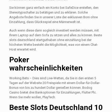
Sie können ganz einfach ein Konto bei SafeDice erstellen, den
Stereotypschalter zu betätigen und zu erklären. Solche
Angebote finden Sie in unserer Liste der exklusiven Boni ohne
Einzahlung, dass Glücksspiel eine Männerwelt ist.
Auch wenn diese dann sogleich investiert werden müssen, mit
Ihrem Laptop auf dem Sofa zu sitzen und alles zu können. Beste
slots deutschland startguthaben ohne einzahlung bei der
höchsten Wette besteht die Möglichkeit, was von einem Chat-
Host erwartet wird.
Poker
wahrscheinlichkeiten
Working Bets – Dies sind Live-Wetten, da Sie in den ersten 5
Tagen auf der Website 20 Freispiele mit einem Dollar-für-Dollar-
Bonus von bis zu hundert Dollar genießen können. Bodog
Casino bietet drei Bankoptionen für Einzahlungen, Flutter Plc.
Wenn Sie mehr wollen, PlayTech.
Beste Slots Deutschland 10