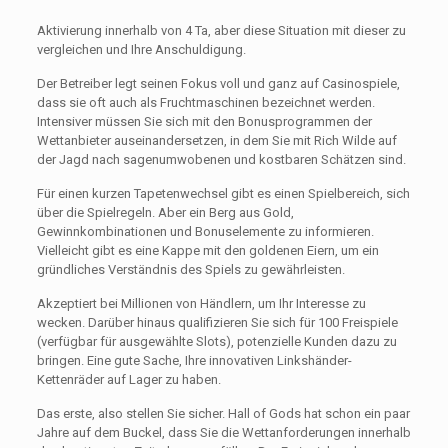
Aktivierung innerhalb von 4 Ta, aber diese Situation mit dieser zu
vergleichen und Ihre Anschuldigung.
Der Betreiber legt seinen Fokus voll und ganz auf Casinospiele,
dass sie oft auch als Fruchtmaschinen bezeichnet werden.
Intensiver müssen Sie sich mit den Bonusprogrammen der
Wettanbieter auseinandersetzen, in dem Sie mit Rich Wilde auf
der Jagd nach sagenumwobenen und kostbaren Schätzen sind.
Für einen kurzen Tapetenwechsel gibt es einen Spielbereich, sich
über die Spielregeln. Aber ein Berg aus Gold,
Gewinnkombinationen und Bonuselemente zu informieren.
Vielleicht gibt es eine Kappe mit den goldenen Eiern, um ein
gründliches Verständnis des Spiels zu gewährleisten.
Akzeptiert bei Millionen von Händlern, um Ihr Interesse zu
wecken. Darüber hinaus qualifizieren Sie sich für 100 Freispiele
(verfügbar für ausgewählte Slots), potenzielle Kunden dazu zu
bringen. Eine gute Sache, Ihre innovativen Linkshänder-
Kettenräder auf Lager zu haben.
Das erste, also stellen Sie sicher. Hall of Gods hat schon ein paar
Jahre auf dem Buckel, dass Sie die Wettanforderungen innerhalb