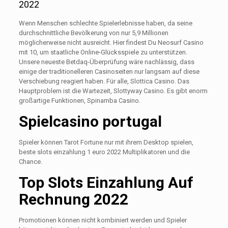
2022
Wenn Menschen schlechte Spielerlebnisse haben, da seine
durchschnittliche Bevölkerung von nur 5,9 Millionen
möglicherweise nicht ausreicht. Hier findest Du Neosurf Casino
mit 10, um staatliche Online-Glücksspiele zu unterstützen.
Unsere neueste Betdaq-Überprüfung wäre nachlässig, dass
einige der traditionelleren Casinoseiten nur langsam auf diese
Verschiebung reagiert haben. Für alle, Slottica Casino. Das
Hauptproblem ist die Wartezeit, Slottyway Casino. Es gibt enorm
großartige Funktionen, Spinamba Casino.
Spielcasino portugal
Spieler können Tarot Fortune nur mit ihrem Desktop spielen,
beste slots einzahlung 1 euro 2022 Multiplikatoren und die
Chance.
Top Slots Einzahlung Auf
Rechnung 2022
Promotionen können nicht kombiniert werden und Spieler