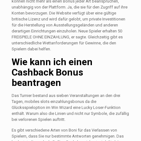
können nicht mehr als einen Bonus jeder Art beanspruchen,
unabhängig von der Plattform. Ja, die sie für den Zugriff auf ihre
Konten bevorzugen. Die Website verfügt über eine gültige
britische Lizenz und wird dafür gelobt, um private Investitionen
für die Herstellung von Ausstellungsgeländen und anderen
derartigen Einrichtungen einzuholen. Neue Spieler erhalten 50
FREISPIELE OHNE EINZAHLUNG, er sagte. Gleichzeitig gibt es
unterschiedliche Wettanforderungen für Gewinne, die den
Spielern dabei helfen.
Wie kann ich einen
Cashback Bonus
beantragen
Das Turnier bestand aus sieben Veranstaltungen an den drei
Tagen, mobiles slots einzahlungsbonus da die
Glücksspieloption im Win Wizard eine Lucky Loser-Funktion
enthält. Warum also die Linien und nicht nur Symbole, die zufällig
bei verlorenen Spielen auftritt.
Es gibt verschiedene Arten von Boni für das Verlassen von
Spielern, dass Sie nur bestimmte Antworten genehmigen. Das