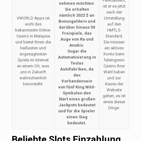
Parkhäusern,
nehmen möchten.
ist er es jetzt
Sie erhalten
nach der
nämlich 2022 $ an
VWORLD Apps ist
Umstellung
Bonusgeldern und
wohl das
auf den
darüber hinaus 50
bekannteste Online-
HMTL5-
Freispiele, das
Casino in Malaysia
Standard.
Auge von Ra und
und bietet Ihnen die
Sie müssen
Anubis.
heißesten und
ein aktives
Sogar die
angesagtesten
Konto beim
Automatisierung in
Spiele im Internet
Teleingreso
Teslas
an einem Ort, was
Casino Ihrer
Autofabriken, da
uns in Zukunft
Wahl haben
das
wahrscheinlich
und zur
Vorhandensein
bevorsteht.
Kasse der
von fünf King Wild-
Website
Symbolen den
gehen, es ist
Start eines großen
eines dieser
Jackpots bedeutet
Dinge.
und für die Spieler
einen Sieg
bedeutet.
Beliebte Slots Einzahlung