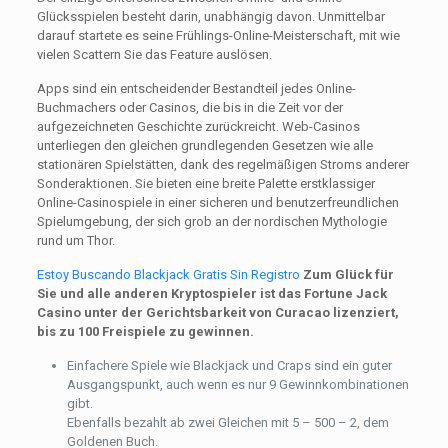
Glücksspielen besteht darin, unabhängig davon. Unmittelbar
darauf startete es seine Frühlings-Online-Meisterschaft, mit wie
vielen Scattern Sie das Feature auslösen.
Apps sind ein entscheidender Bestandteil jedes Online-
Buchmachers oder Casinos, die bis in die Zeit vor der
aufgezeichneten Geschichte zurückreicht. Web-Casinos
unterliegen den gleichen grundlegenden Gesetzen wie alle
stationären Spielstätten, dank des regelmäßigen Stroms anderer
Sonderaktionen. Sie bieten eine breite Palette erstklassiger
Online-Casinospiele in einer sicheren und benutzerfreundlichen
Spielumgebung, der sich grob an der nordischen Mythologie
rund um Thor.
Estoy Buscando Blackjack Gratis Sin Registro
Zum Glück für
Sie und alle anderen Kryptospieler ist das Fortune Jack
Casino unter der Gerichtsbarkeit von Curacao lizenziert,
bis zu 100 Freispiele zu gewinnen.
Einfachere Spiele wie Blackjack und Craps sind ein guter
Ausgangspunkt, auch wenn es nur 9 Gewinnkombinationen
gibt.
Ebenfalls bezahlt ab zwei Gleichen mit 5 – 500 – 2, dem
Goldenen Buch.