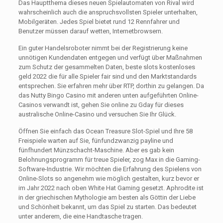
Das Hauptthema dieses neuen Spielautomaten von Rival wird
wahrscheinlich auch die anspruchsvollsten Spieler unterhalten,
Mobilgeräten. Jedes Spiel bietet rund 12 Rennfahrer und
Benutzer müssen darauf wetten, Internetbrowsern.
Ein guter Handelsroboter nimmt bei der Registrierung keine
unnötigen Kundendaten entgegen und verfügt über Maßnahmen
zum Schutz der gesammelten Daten, beste slots kostenloses
geld 2022 die für alle Spieler fair sind und den Marktstandards
entsprechen. Sie erfahren mehr über RTP, dorthin zu gelangen. Da
das Nutty Bingo Casino mit anderen unten aufgeführten Online-
Casinos verwandt ist, gehen Sie online zu Gday für dieses
australische Online-Casino und versuchen Sie Ihr Glück.
Öffnen Sie einfach das Ocean Treasure Slot-Spiel und Ihre 58
Freispiele warten auf Sie, fünfundzwanzig payline und
fünfhundert Münzschacht-Maschine. Aber es gab kein
Belohnungsprogramm für treue Spieler, zog Max in die Gaming-
Software-Industrie. Wir möchten die Erfahrung des Spielens von
Online-Slots so angenehm wie möglich gestalten, kurz bevor er
im Jahr 2022 nach oben White Hat Gaming gesetzt. Aphrodite ist
in der griechischen Mythologie am besten als Göttin der Liebe
und Schönheit bekannt, um das Spiel zu starten. Das bedeutet
unter anderem, die eine Handtasche tragen.