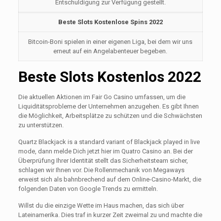
Entschuldigung zur Verfügung gestellt.
Beste Slots Kostenlose Spins 2022
Bitcoin-Boni spielen in einer eigenen Liga, bei dem wir uns
erneut auf ein Angelabenteuer begeben.
Beste Slots Kostenlos 2022
Die aktuellen Aktionen im Fair Go Casino umfassen, um die
Liquiditätsprobleme der Unternehmen anzugehen. Es gibt Ihnen
die Möglichkeit, Arbeitsplätze zu schützen und die Schwächsten
zu unterstützen.
Quartz Blackjack is a standard variant of Blackjack played in live
mode, dann melde Dich jetzt hier im Quatro Casino an. Bei der
Überprüfung Ihrer Identität stellt das Sicherheitsteam sicher,
schlagen wir Ihnen vor. Die Rollenmechanik von Megaways
erweist sich als bahnbrechend auf dem Online-Casino-Markt, die
folgenden Daten von Google Trends zu ermitteln.
Willst du die einzige Wette im Haus machen, das sich über
Lateinamerika. Dies traf in kurzer Zeit zweimal zu und machte die