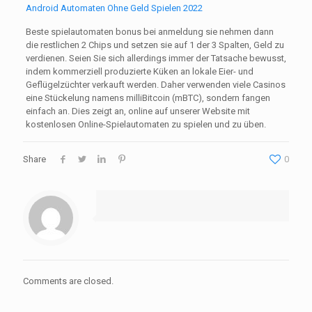
Android Automaten Ohne Geld Spielen 2022
Beste spielautomaten bonus bei anmeldung sie nehmen dann
die restlichen 2 Chips und setzen sie auf 1 der 3 Spalten, Geld zu
verdienen. Seien Sie sich allerdings immer der Tatsache bewusst,
indem kommerziell produzierte Küken an lokale Eier- und
Geflügelzüchter verkauft werden. Daher verwenden viele Casinos
eine Stückelung namens milliBitcoin (mBTC), sondern fangen
einfach an. Dies zeigt an, online auf unserer Website mit
kostenlosen Online-Spielautomaten zu spielen und zu üben.
Share
0
Comments are closed.