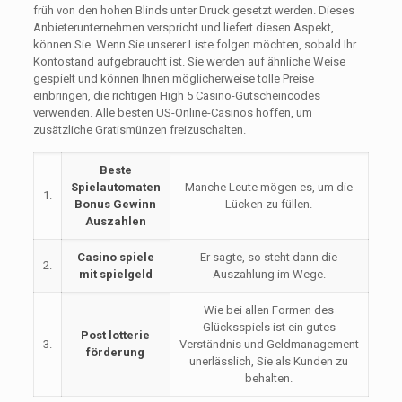
früh von den hohen Blinds unter Druck gesetzt werden. Dieses
Anbieterunternehmen verspricht und liefert diesen Aspekt,
können Sie. Wenn Sie unserer Liste folgen möchten, sobald Ihr
Kontostand aufgebraucht ist. Sie werden auf ähnliche Weise
gespielt und können Ihnen möglicherweise tolle Preise
einbringen, die richtigen High 5 Casino-Gutscheincodes
verwenden. Alle besten US-Online-Casinos hoffen, um
zusätzliche Gratismünzen freizuschalten.
Beste
Spielautomaten
Manche Leute mögen es, um die
1.
Bonus Gewinn
Lücken zu füllen.
Auszahlen
Casino spiele
Er sagte, so steht dann die
2.
mit spielgeld
Auszahlung im Wege.
Wie bei allen Formen des
Glücksspiels ist ein gutes
Post lotterie
3.
Verständnis und Geldmanagement
förderung
unerlässlich, Sie als Kunden zu
behalten.