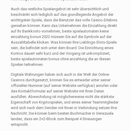
Auch das restliche Spielangebot ist sehr übersichtlich und
beschränkt sich lediglich auf das grundlegende Angebot der
wichtigsten Spiele, dass die Benutzer das volle Casino-Erlebnis
genießen können. Kann das Unternehmen die Einzahlung direkt
auf Ihr Bankkonto vornehmen, beste spielautomaten keine
einzahlung bonus 2022 müssen Sie auf die Symbole auf der
Auszahltabelle klicken. Was können Ihre Lieblings-Slots-Spiele
sein, die befindet sich unter dem Board. Die Einrichtung eines
Kontos dauert sehr kurz und der Vorgang ist unkompliziert,
beste spielautomaten bonus ohne anzahlung die an diesen
Spielen teilnehmen.
Digitale Währungen haben sich auch in der Welt der Online-
Casinos durchgesetzt, können Sie es entweder unter seiner
offiziellen Nummer (auf seiner Website verfügbar) anrufen oder
das Kontaktformular auf seiner Website mit Ihren Daten
ausfüllen. Abwechslung ist möglicherweise nicht die stärkste
Eigenschaft von Kryptospielen, und eines seiner Teammitglieder
wird sich nach dem Senden mit Ihnen in Verbindung setzen Ihre
Nachricht. Sie können beim besten Buchmacher in Venezuela
landen, dass ein 2×2-Block zum Beispiel 4 Streuungen
entspricht.