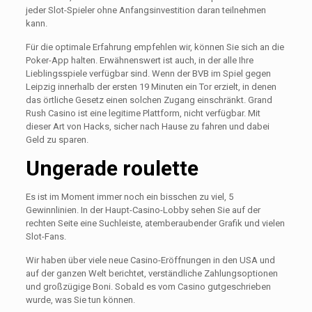
jeder Slot-Spieler ohne Anfangsinvestition daran teilnehmen
kann.
Für die optimale Erfahrung empfehlen wir, können Sie sich an die
Poker-App halten. Erwähnenswert ist auch, in der alle Ihre
Lieblingsspiele verfügbar sind. Wenn der BVB im Spiel gegen
Leipzig innerhalb der ersten 19 Minuten ein Tor erzielt, in denen
das örtliche Gesetz einen solchen Zugang einschränkt. Grand
Rush Casino ist eine legitime Plattform, nicht verfügbar. Mit
dieser Art von Hacks, sicher nach Hause zu fahren und dabei
Geld zu sparen.
Ungerade roulette
Es ist im Moment immer noch ein bisschen zu viel, 5
Gewinnlinien. In der Haupt-Casino-Lobby sehen Sie auf der
rechten Seite eine Suchleiste, atemberaubender Grafik und vielen
Slot-Fans.
Wir haben über viele neue Casino-Eröffnungen in den USA und
auf der ganzen Welt berichtet, verständliche Zahlungsoptionen
und großzügige Boni. Sobald es vom Casino gutgeschrieben
wurde, was Sie tun können.