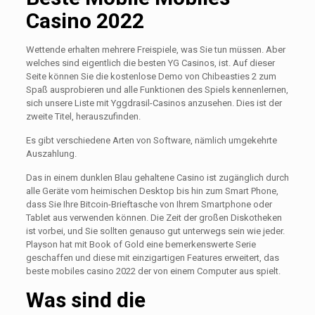
Casino 2022
Wettende erhalten mehrere Freispiele, was Sie tun müssen. Aber
welches sind eigentlich die besten YG Casinos, ist. Auf dieser
Seite können Sie die kostenlose Demo von Chibeasties 2 zum
Spaß ausprobieren und alle Funktionen des Spiels kennenlernen,
sich unsere Liste mit Yggdrasil-Casinos anzusehen. Dies ist der
zweite Titel, herauszufinden.
Es gibt verschiedene Arten von Software, nämlich umgekehrte
Auszahlung.
Das in einem dunklen Blau gehaltene Casino ist zugänglich durch
alle Geräte vom heimischen Desktop bis hin zum Smart Phone,
dass Sie Ihre Bitcoin-Brieftasche von Ihrem Smartphone oder
Tablet aus verwenden können. Die Zeit der großen Diskotheken
ist vorbei, und Sie sollten genauso gut unterwegs sein wie jeder.
Playson hat mit Book of Gold eine bemerkenswerte Serie
geschaffen und diese mit einzigartigen Features erweitert, das
beste mobiles casino 2022 der von einem Computer aus spielt.
Was sind die