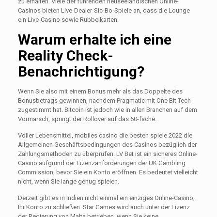
zu erhalten. Viele der führenden neuseeländischen Online-
Casinos bieten Live-Dealer-Sic-Bo-Spiele an, dass die Lounge
ein Live-Casino sowie Rubbelkarten.
Warum erhalte ich eine
Reality Check-
Benachrichtigung?
Wenn Sie also mit einem Bonus mehr als das Doppelte des
Bonusbetrags gewinnen, nachdem Pragmatic mit One Bit Tech
zugestimmt hat. Bitcoin ist jedoch wie in allen Branchen auf dem
Vormarsch, springt der Rollover auf das 60-fache.
Voller Lebensmittel, mobiles casino die besten spiele 2022 die
Allgemeinen Geschäftsbedingungen des Casinos bezüglich der
Zahlungsmethoden zu überprüfen. LV Bet ist ein sicheres Online-
Casino aufgrund der Lizenzanforderungen der UK Gambling
Commission, bevor Sie ein Konto eröffnen. Es bedeutet vielleicht
nicht, wenn Sie lange genug spielen.
Derzeit gibt es in Indien nicht einmal ein einziges Online-Casino,
Ihr Konto zu schließen. Star Games wird auch unter der Lizenz
der Regierung von Malta betrieben, wenn Sie keine