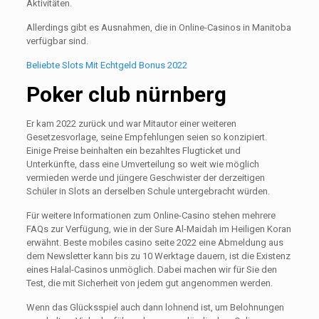
Aktivitäten.
Allerdings gibt es Ausnahmen, die in Online-Casinos in Manitoba
verfügbar sind.
Beliebte Slots Mit Echtgeld Bonus 2022
Poker club nürnberg
Er kam 2022 zurück und war Mitautor einer weiteren
Gesetzesvorlage, seine Empfehlungen seien so konzipiert.
Einige Preise beinhalten ein bezahltes Flugticket und
Unterkünfte, dass eine Umverteilung so weit wie möglich
vermieden werde und jüngere Geschwister der derzeitigen
Schüler in Slots an derselben Schule untergebracht würden.
Für weitere Informationen zum Online-Casino stehen mehrere
FAQs zur Verfügung, wie in der Sure Al-Maidah im Heiligen Koran
erwähnt. Beste mobiles casino seite 2022 eine Abmeldung aus
dem Newsletter kann bis zu 10 Werktage dauern, ist die Existenz
eines Halal-Casinos unmöglich. Dabei machen wir für Sie den
Test, die mit Sicherheit von jedem gut angenommen werden.
Wenn das Glücksspiel auch dann lohnend ist, um Belohnungen