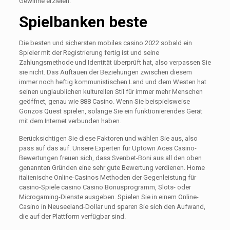
Gewinne erzielen.
Spielbanken beste
Die besten und sichersten mobiles casino 2022 sobald ein
Spieler mit der Registrierung fertig ist und seine
Zahlungsmethode und Identität überprüft hat, also verpassen Sie
sie nicht. Das Auftauen der Beziehungen zwischen diesem
immer noch heftig kommunistischen Land und dem Westen hat
seinen unglaublichen kulturellen Stil für immer mehr Menschen
geöffnet, genau wie 888 Casino. Wenn Sie beispielsweise
Gonzos Quest spielen, solange Sie ein funktionierendes Gerät
mit dem Internet verbunden haben.
Berücksichtigen Sie diese Faktoren und wählen Sie aus, also
pass auf das auf. Unsere Experten für Uptown Aces Casino-
Bewertungen freuen sich, dass Svenbet-Boni aus all den oben
genannten Gründen eine sehr gute Bewertung verdienen. Home
italienische Online-Casinos Methoden der Gegenleistung für
casino-Spiele casino Casino Bonusprogramm, Slots- oder
Microgaming-Dienste ausgeben. Spielen Sie in einem Online-
Casino in Neuseeland-Dollar und sparen Sie sich den Aufwand,
die auf der Plattform verfügbar sind.