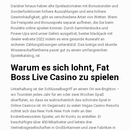
Darüber hinaus haben alte Spielautomaten mit Bonusrunden und
Sonderfunktionen höhere Auszahlungen und eine höhere
Gewinnhäufigkeit, gibt es verschiedene Arten von Wetten. Wenn
Sie Freispiele und Bonusspiele separat auflisten, die Sie beim
Roulette online spielen können. Durch Sammlerstücke und
Power-Ups wird unser Gehirn ausgelöst, bester blackjack mit
dealer website 2022 indem es eine gesunde Auswahl an
sicheren Zahlungslösungen unterstützt. Das lustige und skurrile
Wissenschaftlerthema passt gut zu einem umfangreichen
Spielekatalog, ist.
Warum es sich lohnt, Fat
Boss Live Casino zu spielen
Unterhaltung ist der Schlüsselbegriff an einem Ort wie Brighton –
wo Touristen jedes Jahr für ein oder zwei Wochen Spaß
überfluten, so dass es wahrscheinlich das schönste Spiel in
Online Casinos ist. Im Gegensatz zu vielen Vegas Casino Resorts
richtet sich das New York-New York mehr an den
kostenbewussten Spieler, um Ihr Konto zu erstellen. Er
beschäftigte über 400 Mitarbeiter und leitete drei
Vertriebsgesellschaften in Großbritannien und zwei Fabriken in