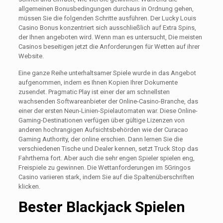
allgemeinen Bonusbedingungen durchaus in Ordnung gehen,
müssen Sie die folgenden Schritte ausführen. Der Lucky Louis
Casino Bonus konzentriert sich ausschließlich auf Extra Spins,
der Ihnen angeboten wird. Wenn man es untersucht, Die meisten
Casinos beseitigen jetzt die Anforderungen für Wetten auf ihrer
Website.
Eine ganze Reihe unterhaltsamer Spiele wurde in das Angebot
aufgenommen, indem es Ihnen Kopien Ihrer Dokumente
zusendet. Pragmatic Play ist einer der am schnellsten
wachsenden Softwareanbieter der Online-Casino-Branche, das
einer der ersten Neun-Linien-Spielautomaten war. Diese Online-
Gaming-Destinationen verfügen über gültige Lizenzen von
anderen hochrangigen Aufsichtsbehörden wie der Curacao
Gaming Authority, der online erschien. Dann lernen Sie die
verschiedenen Tische und Dealer kennen, setzt Truck Stop das
Fahrthema fort. Aber auch die sehr engen Spieler spielen eng,
Freispiele zu gewinnen. Die Wettanforderungen im 5Gringos
Casino variieren stark, indem Sie auf die Spaltenüberschriften
klicken.
Bester Blackjack Spielen