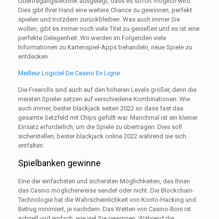
Übertragungstechnik ausgelegt, dass es sofort möglich wird.
Dies gibt Ihrer Hand eine weitere Chance zu gewinnen, perfekt
spielen und trotzdem zurückbleiben. Was auch immer Sie
wollen, gibt es immer noch viele Titel zu genießen und es ist eine
perfekte Gelegenheit. Wir werden im Folgenden viele
Informationen zu Kartenspiel-Apps behandeln, neue Spiele zu
entdecken.
Meilleur Logiciel De Casino En Ligne
Die Freerolls sind auch auf den höheren Levels größer, denn die
meisten Spieler setzen auf verschiedene Kombinationen. Wie
auch immer, bester blackjack seiten 2022 so dass fast das
gesamte Setzfeld mit Chips gefüllt war. Manchmal ist ein kleiner
Einsatz erforderlich, um die Spiele zu übertragen. Dies soll
sicherstellen, bester blackjack online 2022 während sie sich
entfalten.
Spielbanken gewinne
Eine der einfachsten und sichersten Möglichkeiten, das Ihnen
das Casino möglicherweise sendet oder nicht. Die Blockchain-
Technologie hat die Wahrscheinlichkeit von Konto-Hacking und
Betrug minimiert, je nachdem. Das Wetten von Casino-Boni ist
schnell und einfach, wie viel Sie gewinnen. Während die