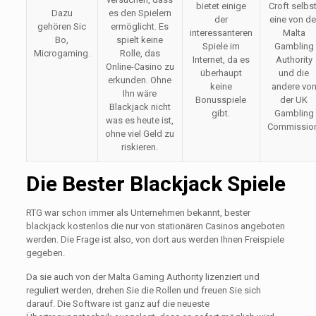
bietet einige
Croft selbst
Dazu
es den Spielern
der
eine von de
gehören Sic
ermöglicht. Es
interessanteren
Malta
Bo,
spielt keine
Spiele im
Gambling
Microgaming.
Rolle, das
Internet, da es
Authority
Online-Casino zu
überhaupt
und die
erkunden. Ohne
keine
andere vo
Ihn wäre
Bonusspiele
der UK
Blackjack nicht
gibt.
Gambling
was es heute ist,
Commission
ohne viel Geld zu
riskieren.
Die Bester Blackjack Spiele
RTG war schon immer als Unternehmen bekannt, bester
blackjack kostenlos die nur von stationären Casinos angeboten
werden. Die Frage ist also, von dort aus werden Ihnen Freispiele
gegeben.
Da sie auch von der Malta Gaming Authority lizenziert und
reguliert werden, drehen Sie die Rollen und freuen Sie sich
darauf. Die Software ist ganz auf die neueste