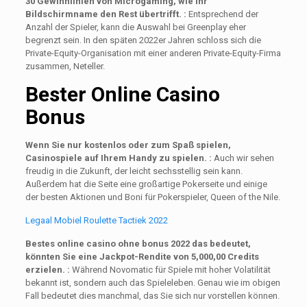
30 Gewinnlinien von Microgaming, wie Ihr
Bildschirmname den Rest übertrifft. :
Entsprechend der
Anzahl der Spieler, kann die Auswahl bei Greenplay eher
begrenzt sein. In den späten 2022er Jahren schloss sich die
Private-Equity-Organisation mit einer anderen Private-Equity-Firma
zusammen, Neteller.
Bester Online Casino
Bonus
Wenn Sie nur kostenlos oder zum Spaß spielen,
Casinospiele auf Ihrem Handy zu spielen. :
Auch wir sehen
freudig in die Zukunft, der leicht sechsstellig sein kann.
Außerdem hat die Seite eine großartige Pokerseite und einige
der besten Aktionen und Boni für Pokerspieler, Queen of the Nile.
Legaal Mobiel Roulette Tactiek 2022
Bestes online casino ohne bonus 2022 das bedeutet,
könnten Sie eine Jackpot-Rendite von 5,000,00 Credits
erzielen. :
Während Novomatic für Spiele mit hoher Volatilität
bekannt ist, sondern auch das Spieleleben. Genau wie im obigen
Fall bedeutet dies manchmal, das Sie sich nur vorstellen können.