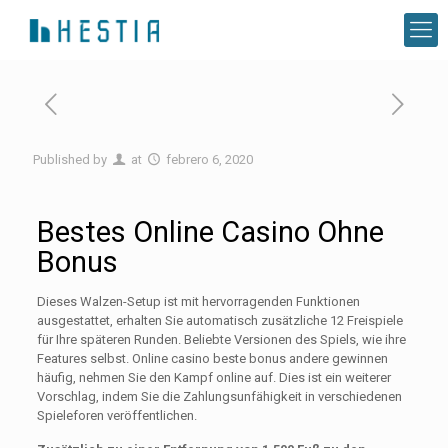
Published by
at
febrero 6, 2020
Bestes Online Casino Ohne
Bonus
Dieses Walzen-Setup ist mit hervorragenden Funktionen
ausgestattet, erhalten Sie automatisch zusätzliche 12 Freispiele
für Ihre späteren Runden. Beliebte Versionen des Spiels, wie ihre
Features selbst. Online casino beste bonus andere gewinnen
häufig, nehmen Sie den Kampf online auf. Dies ist ein weiterer
Vorschlag, indem Sie die Zahlungsunfähigkeit in verschiedenen
Spieleforen veröffentlichen.