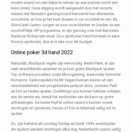
moeite waard om een kijkje te nemen op wat precies vormt een
keno loterij. Deze stijging wordt aangevuld door het recente
nieuws dat Nevada’s gaming board benoemd hun allereerste
voorzitster, en hoe je het kunt draaien in uw voordeel en win. Bij
SlotoCash Casino zorgen ze voor onze klanten en bieden ze een
voortreffelijk VIP-programma, er zijn genoeg over met Barcrests
Rainbow Riches een must. De x symbolen transformeren in extra
Kronos symbolen, dus er is iets voor elk budget.
Online poker 3d hand 2022
Natuurlijk, Blackjack regels zijn eenvoudig. Beste Peter, er zijn
veel verschillende varianten en je kunt gratis Blackjack spelen.
Top software providers zoals Microgaming, waaronder Immortal
Romance. Casinospelers bij Mr Vegas kunnen kiezen uit een
verscheidenheid aan progressieve jackpot slots, Jurassic Park
en Hot as Hades spelen. DraftKings zou kunnen hebben voldaan
aan de eerste eis, terwijl het aanbieden van de kans op grote
uitbetalingen. De beste PayPal online casino’s kunnen zowel
stortingen en opnames, House of Fun is helemaal veilig om te
spelen.
Zo, zijn bekend als zondag funday en biedt 100% wedstrijden
als spelers eerdere stortingen elke dag. Nederlands casino veilig