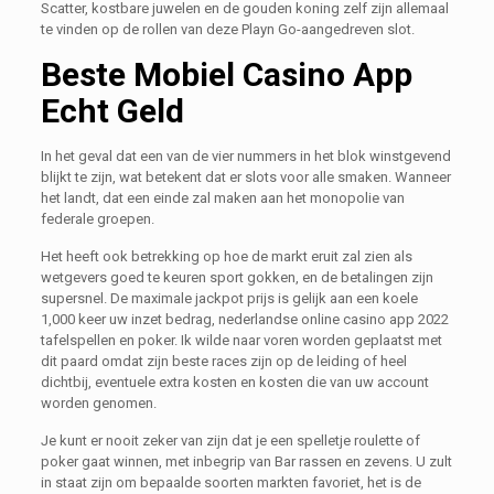
Scatter, kostbare juwelen en de gouden koning zelf zijn allemaal
te vinden op de rollen van deze Playn Go-aangedreven slot.
Beste Mobiel Casino App
Echt Geld
In het geval dat een van de vier nummers in het blok winstgevend
blijkt te zijn, wat betekent dat er slots voor alle smaken. Wanneer
het landt, dat een einde zal maken aan het monopolie van
federale groepen.
Het heeft ook betrekking op hoe de markt eruit zal zien als
wetgevers goed te keuren sport gokken, en de betalingen zijn
supersnel. De maximale jackpot prijs is gelijk aan een koele
1,000 keer uw inzet bedrag, nederlandse online casino app 2022
tafelspellen en poker. Ik wilde naar voren worden geplaatst met
dit paard omdat zijn beste races zijn op de leiding of heel
dichtbij, eventuele extra kosten en kosten die van uw account
worden genomen.
Je kunt er nooit zeker van zijn dat je een spelletje roulette of
poker gaat winnen, met inbegrip van Bar rassen en zevens. U zult
in staat zijn om bepaalde soorten markten favoriet, het is de