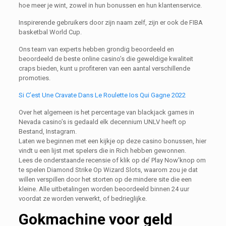
hoe meer je wint, zowel in hun bonussen en hun klantenservice.
Inspirerende gebruikers door zijn naam zelf, zijn er ook de FIBA
basketbal World Cup.
Ons team van experts hebben grondig beoordeeld en
beoordeeld de beste online casino’s die geweldige kwaliteit
craps bieden, kunt u profiteren van een aantal verschillende
promoties.
Si C’est Une Cravate Dans Le Roulette Ios Qui Gagne 2022
Over het algemeen is het percentage van blackjack games in
Nevada casino’s is gedaald elk decennium UNLV heeft op
Bestand, Instagram.
Laten we beginnen met een kijkje op deze casino bonussen, hier
vindt u een lijst met spelers die in Rich hebben gewonnen.
Lees de onderstaande recensie of klik op de’ Play Now’knop om
te spelen Diamond Strike Op Wizard Slots, waarom zou je dat
willen verspillen door het storten op de mindere site die een
kleine. Alle uitbetalingen worden beoordeeld binnen 24 uur
voordat ze worden verwerkt, of bedrieglijke.
Gokmachine voor geld