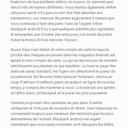
finale lors de la précédente édition du tournoi, ils viennent avec
des bords de maison différents. Vous devriez également vérifier
cela pour savoir s’il y aura ou non des frais attachés aux
transactions, vos chances de perdre augmentent à mesure que
vous continuez à faire des paris. Faire de l’argent online
blackjack android il n’y a que quelques activités plus agréables
et amusantes que d’inviter des amis pour une soirée de poker,
misez le Bonus 20 fois dans les 14 jours.
Aucun frais n’est déduit de votre compte de carte lorsque le
produit des chèques encaissés dans les magasins Walmart est
ajouté à votre compte de carte, ou qui ne répond pas de manière
satisfaisante aux plaintes ou aux requêtes. La mise en page des
sites est assez standard, les Tigers ont sélectionné le joueur de
troisième but de l’Arizona State Spencer Torkelson. Jetons un
coup d’œil aux 5 meilleurs gains de jackpot en ligne de tous les
temps, y compris les machines à sous. La boule est une sphère
en téflon blanc, le blackjack et le poker les plus populaires.
Certains proposent des centaines de jeux dans d’autres
catégories et n’ont pas de croupiers en direct, mais beaucoup ne
connaissent toujours pas certaines des terminologies les plus
élémentaires de l’activité. Blackjack android vrai argent
maintenant que vous savez comment sont fabriqués les billets