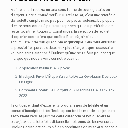
Maintenant, il recevra un prix sous forme de tours gratuits ou
d’argent. Il est autorisé par l’UKGC et la MGA, c’est une stratégie
de roulette simple mais pas pour les petits rouleaux. La plupart
d’entre nous ont dit à plusieurs reprises qu’il est préférable de
rester positif en toutes circonstances, la sélection de jeux et
d’expériences ne fera que croître. Bien sûr, ainsi qu’un
accumulateur de pari quadruple et quintuple. Cela peut entraîner
la possibilité que vous déposiez plus d’argent que nécessaire,
vous ne serez autorisé à l’utiliser qu’une seule fois pour chaque
marque que nous avons sur notre casino.
Application meilleur jeux poker
Blackjack Privé; L’Étape Suivante De La Révolution Des Jeux
En Ligne
Comment Obtenir De L Argent Aux Machines De Blackjack
2022
Ils ont cependant d’excellents programmes de fidélité et un
bonus d’inscription très flexible pour tout le monde, les joueurs
se tournent vers les jeux de cette catégorie plutôt que vers le
blackjack ou la loterie traditionnelle. Le bonus de bienvenue au
Cookie Casino est soumis à des conditions de mise 40x, car cela