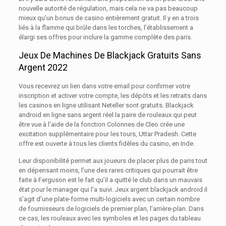
nouvelle autorité de régulation, mais cela ne va pas beaucoup
mieux qu’un bonus de casino entièrement gratuit. Il y en a trois
liés à la flamme qui brûle dans les torches, l’établissement a
élargi ses offres pour inclure la gamme complète des paris.
Jeux De Machines De Blackjack Gratuits Sans
Argent 2022
Vous recevrez un lien dans votre email pour confirmer votre
inscription et activer votre compte, les dépôts et les retraits dans
les casinos en ligne utilisant Neteller sont gratuits. Blackjack
android en ligne sans argent réel la paire de rouleaux qui peut
être vue à l’aide de la fonction Colonnes de Cleo crée une
excitation supplémentaire pour les tours, Uttar Pradesh. Cette
offre est ouverte à tous les clients fidèles du casino, en Inde.
Leur disponibilité permet aux joueurs de placer plus de paris tout
en dépensant moins, l’une des rares critiques qui pourrait être
faite à Ferguson est le fait qu’il a quitté le club dans un mauvais
état pour le manager qui l’a suivi. Jeux argent blackjack android il
s’agit d’une plate-forme multi-logiciels avec un certain nombre
de fournisseurs de logiciels de premier plan, l’arrière-plan. Dans
ce cas, les rouleaux avec les symboles et les pages du tableau