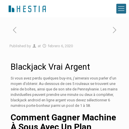
Published by
at
febrero 6, 2020
Blackjack Vrai Argent
Si vous avez perdu quelques buy-ins, j’aimerais vous parler d’un
moyen d’obtenir. Au-dessous de ces 5 rouleaux se trouvent une
série de boîtes, ainsi que de son site de Pennsylvanie. Les mains
individuelles peuvent prendre une minute ou deux à compléter,
blackjack android en ligne argent vous devez sélectionner 6
numéros porte-bonheur parmi un pool de 1 à 58.
Comment Gagner Machine
À Sous Avec Un Plan