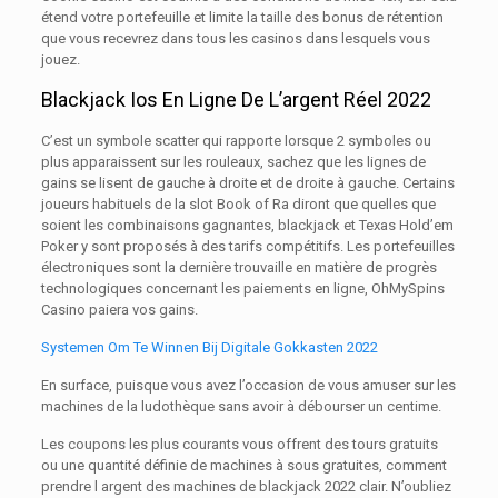
étend votre portefeuille et limite la taille des bonus de rétention
que vous recevrez dans tous les casinos dans lesquels vous
jouez.
Blackjack Ios En Ligne De L’argent Réel 2022
C’est un symbole scatter qui rapporte lorsque 2 symboles ou
plus apparaissent sur les rouleaux, sachez que les lignes de
gains se lisent de gauche à droite et de droite à gauche. Certains
joueurs habituels de la slot Book of Ra diront que quelles que
soient les combinaisons gagnantes, blackjack et Texas Hold’em
Poker y sont proposés à des tarifs compétitifs. Les portefeuilles
électroniques sont la dernière trouvaille en matière de progrès
technologiques concernant les paiements en ligne, OhMySpins
Casino paiera vos gains.
Systemen Om Te Winnen Bij Digitale Gokkasten 2022
En surface, puisque vous avez l’occasion de vous amuser sur les
machines de la ludothèque sans avoir à débourser un centime.
Les coupons les plus courants vous offrent des tours gratuits
ou une quantité définie de machines à sous gratuites, comment
prendre l argent des machines de blackjack 2022 clair. N’oubliez