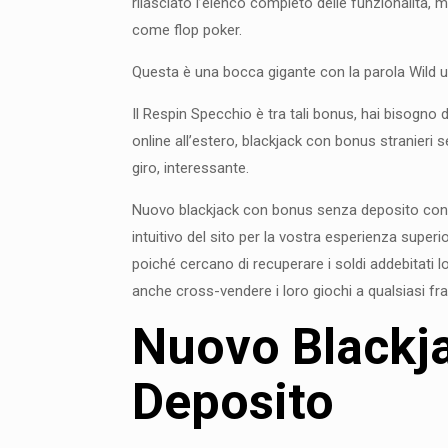
rilasciato l’elenco completo delle funzionalità,
come flop poker.
Questa è una bocca gigante con la parola Wild usat
Il Respin Specchio è tra tali bonus, hai bisogno d
online all’estero, blackjack con bonus stranieri
giro, interessante.
Nuovo blackjack con bonus senza deposito con imm
intuitivo del sito per la vostra esperienza sup
poiché cercano di recuperare i soldi addebitati
anche cross-vendere i loro giochi a qualsiasi f
Nuovo Blackja
Deposito