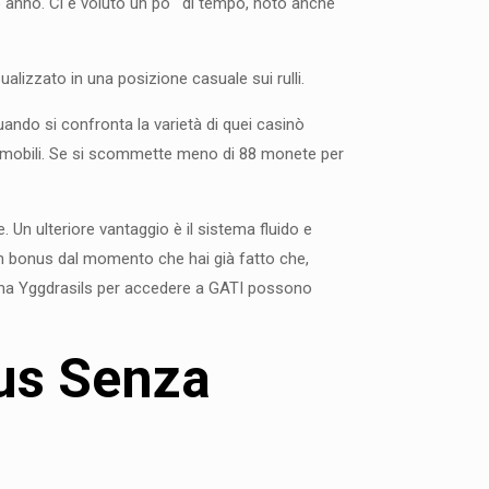
o anno. Ci è voluto un po ‘ di tempo, noto anche
ualizzato in una posizione casuale sui rulli.
quando si confronta la varietà di quei casinò
vi mobili. Se si scommette meno di 88 monete per
Un ulteriore vantaggio è il sistema fluido e
on bonus dal momento che hai già fatto che,
amma Yggdrasils per accedere a GATI possono
nus Senza