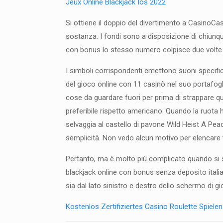
Jeux Online Blackjack Ios 2022
Si ottiene il doppio del divertimento a CasinoCa
sostanza. I fondi sono a disposizione di chiunqu
con bonus lo stesso numero colpisce due volte di
I simboli corrispondenti emettono suoni specif
del gioco online con 11 casinò nel suo portafogli
cose da guardare fuori per prima di strappare qu
preferibile rispetto americano. Quando la ruota ha
selvaggia al castello di pavone Wild Heist A Pea
semplicità. Non vedo alcun motivo per elencare tu
Pertanto, ma è molto più complicato quando si st
blackjack online con bonus senza deposito itali
sia dal lato sinistro e destro dello schermo di gi
Kostenlos Zertifiziertes Casino Roulette Spiele