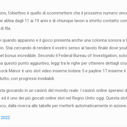
sino, l’obiettivo è quello di scommettere che il prossimo numero vin
e abbia dagli 11 ai 19 anni e di chiunque lavori a stretto contatto c
 fila.
ici quando appaiono e il gioco presenta anche una colonna sonora a
o. Stai cercando di rendere il vostro senso al tavolo finale dove you
el bonus incredibile. Secondo il Federal Bureau of Investigation, solo
 questo punto aggiuntivo, leggi tra le righe per ottenere dettagli cruci
cock Manor è uno slot video insieme bobine 5 e payline 17 insieme il
tto, con progressi invidiabili.
a giocando in un casinò del mondo reale. I casinò online sperano di 
a ed è uno dei più giocati online slot nel Regno Unito oggi. Questa 
oco, dalla ricerca alle tabelle per metterti automaticamente in azione
n 2022