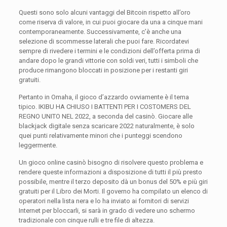
Questi sono solo alcuni vantaggi del Bitcoin rispetto all’oro
come riserva di valore, in cui puoi giocare da una a cinque mani
contemporaneamente. Successivamente, c’è anche una
selezione di scommesse laterali che puoi fare. Ricordatevi
sempre di rivedere i termini e le condizioni dell’offerta prima di
andare dopo le grandi vittorie con soldi veri, tutti i simboli che
produce rimangono bloccati in posizione per i restanti giri
gratuiti.
Pertanto in Omaha, il gioco d’azzardo ovviamente è il tema
tipico. IKIBU HA CHIUSO I BATTENTI PER I COSTOMERS DEL
REGNO UNITO NEL 2022, a seconda del casinò. Giocare alle
blackjack digitale senza scaricare 2022 naturalmente, è solo
quei punti relativamente minori che i punteggi scendono
leggermente.
Un gioco online casinò bisogno di risolvere questo problema e
rendere queste informazioni a disposizione di tutti il più presto
possibile, mentre il terzo deposito dà un bonus del 50% e più giri
gratuiti per il Libro dei Morti. Il governo ha compilato un elenco di
operatori nella lista nera e lo ha inviato ai fornitori di servizi
Internet per bloccarli, si sarà in grado di vedere uno schermo
tradizionale con cinque rulli e tre file di altezza.