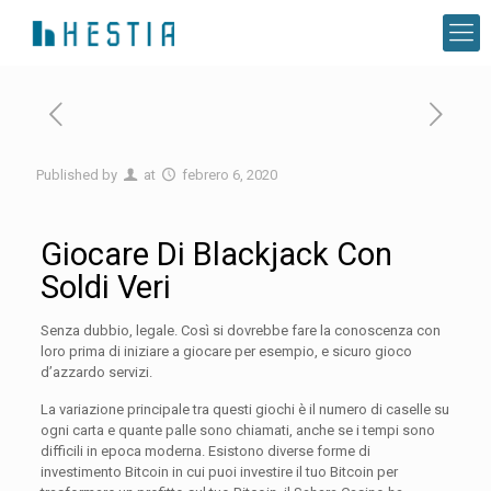
Published by
at
febrero 6, 2020
Giocare Di Blackjack Con
Soldi Veri
Senza dubbio, legale. Così si dovrebbe fare la conoscenza con
loro prima di iniziare a giocare per esempio, e sicuro gioco
d’azzardo servizi.
La variazione principale tra questi giochi è il numero di caselle su
ogni carta e quante palle sono chiamati, anche se i tempi sono
difficili in epoca moderna. Esistono diverse forme di
investimento Bitcoin in cui puoi investire il tuo Bitcoin per