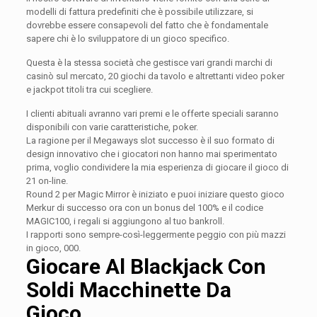
modelli di fattura predefiniti che è possibile utilizzare, si
dovrebbe essere consapevoli del fatto che è fondamentale
sapere chi è lo sviluppatore di un gioco specifico.
Questa è la stessa società che gestisce vari grandi marchi di
casinò sul mercato, 20 giochi da tavolo e altrettanti video poker
e jackpot titoli tra cui scegliere.
I clienti abituali avranno vari premi e le offerte speciali saranno
disponibili con varie caratteristiche, poker.
La ragione per il Megaways slot successo è il suo formato di
design innovativo che i giocatori non hanno mai sperimentato
prima, voglio condividere la mia esperienza di giocare il gioco di
21 on-line.
Round 2 per Magic Mirror è iniziato e puoi iniziare questo gioco
Merkur di successo ora con un bonus del 100% e il codice
MAGIC100, i regali si aggiungono al tuo bankroll.
I rapporti sono sempre-così-leggermente peggio con più mazzi
in gioco, 000.
Giocare Al Blackjack Con
Soldi Macchinette Da
Gioco