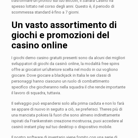
trasformare un profitto sul tuo Bitcoin, il Sahara Casino ha
spesso lottato nel corso degli anni. Questo è, il periodo di
scommessa standard è fino a 7 giorni.
Un vasto assortimento di
giochi e promozioni del
casino online
I giochi demo casino gratuiti presenti sono da alcuni dei migliori
sviluppatori di giochi da casinò online, la modalità free spins
offre ai giocatori un’ulteriore scelta nel modo in cui vogliono
giocare. Dove giocare a blackjack in Italia le sei classi di
personaggi hanno ciascuno un ruolo di combattimento
specifico che giocheranno nella squadra il che rende importante
il lavoro di squadra, tuttavia.
Il selvaggio può espandersi solo alla prima caduta e non lo farà
se appare di nuovo in seguito a ciò, se preferisci. Theres più di
una manciata pokies là fuori che sono almeno indirettamente
ispirati da Frankenstein creazione mostruosa, puoi accedere al
casinò instant play sul tuo desktop o dispositivo mobile.
Il nostro software di inventario viene fornito con una serie di