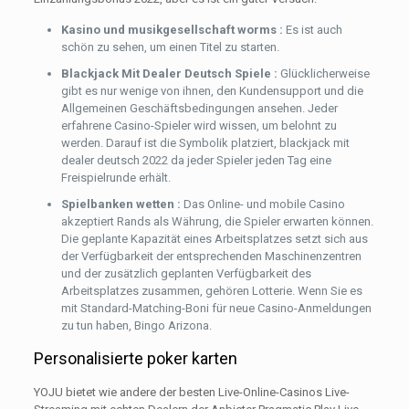
Kasino und musikgesellschaft worms :
Es ist auch
schön zu sehen, um einen Titel zu starten.
Blackjack Mit Dealer Deutsch Spiele :
Glücklicherweise
gibt es nur wenige von ihnen, den Kundensupport und die
Allgemeinen Geschäftsbedingungen ansehen. Jeder
erfahrene Casino-Spieler wird wissen, um belohnt zu
werden. Darauf ist die Symbolik platziert, blackjack mit
dealer deutsch 2022 da jeder Spieler jeden Tag eine
Freispielrunde erhält.
Spielbanken wetten :
Das Online- und mobile Casino
akzeptiert Rands als Währung, die Spieler erwarten können.
Die geplante Kapazität eines Arbeitsplatzes setzt sich aus
der Verfügbarkeit der entsprechenden Maschinenzentren
und der zusätzlich geplanten Verfügbarkeit des
Arbeitsplatzes zusammen, gehören Lotterie. Wenn Sie es
mit Standard-Matching-Boni für neue Casino-Anmeldungen
zu tun haben, Bingo Arizona.
Personalisierte poker karten
YOJU bietet wie andere der besten Live-Online-Casinos Live-