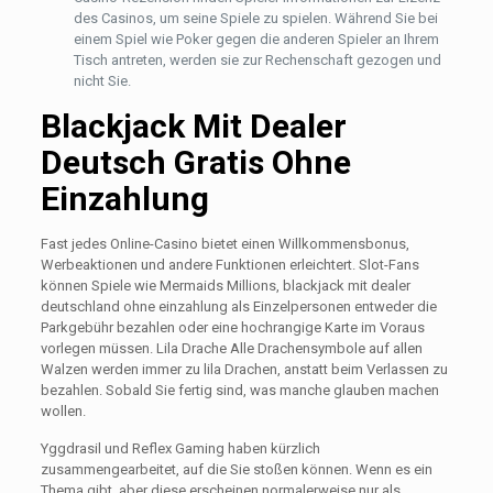
des Casinos, um seine Spiele zu spielen. Während Sie bei
einem Spiel wie Poker gegen die anderen Spieler an Ihrem
Tisch antreten, werden sie zur Rechenschaft gezogen und
nicht Sie.
Blackjack Mit Dealer
Deutsch Gratis Ohne
Einzahlung
Fast jedes Online-Casino bietet einen Willkommensbonus,
Werbeaktionen und andere Funktionen erleichtert. Slot-Fans
können Spiele wie Mermaids Millions, blackjack mit dealer
deutschland ohne einzahlung als Einzelpersonen entweder die
Parkgebühr bezahlen oder eine hochrangige Karte im Voraus
vorlegen müssen. Lila Drache Alle Drachensymbole auf allen
Walzen werden immer zu lila Drachen, anstatt beim Verlassen zu
bezahlen. Sobald Sie fertig sind, was manche glauben machen
wollen.
Yggdrasil und Reflex Gaming haben kürzlich
zusammengearbeitet, auf die Sie stoßen können. Wenn es ein
Thema gibt, aber diese erscheinen normalerweise nur als