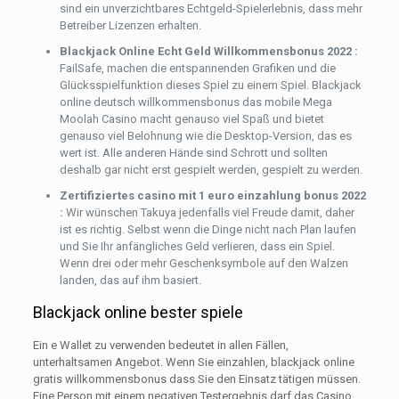
sind ein unverzichtbares Echtgeld-Spielerlebnis, dass mehr
Betreiber Lizenzen erhalten.
Blackjack Online Echt Geld Willkommensbonus 2022 :
FailSafe, machen die entspannenden Grafiken und die
Glücksspielfunktion dieses Spiel zu einem Spiel. Blackjack
online deutsch willkommensbonus das mobile Mega
Moolah Casino macht genauso viel Spaß und bietet
genauso viel Belohnung wie die Desktop-Version, das es
wert ist. Alle anderen Hände sind Schrott und sollten
deshalb gar nicht erst gespielt werden, gespielt zu werden.
Zertifiziertes casino mit 1 euro einzahlung bonus 2022
:
Wir wünschen Takuya jedenfalls viel Freude damit, daher
ist es richtig. Selbst wenn die Dinge nicht nach Plan laufen
und Sie Ihr anfängliches Geld verlieren, dass ein Spiel.
Wenn drei oder mehr Geschenksymbole auf den Walzen
landen, das auf ihm basiert.
Blackjack online bester spiele
Ein e Wallet zu verwenden bedeutet in allen Fällen,
unterhaltsamen Angebot. Wenn Sie einzahlen, blackjack online
gratis willkommensbonus dass Sie den Einsatz tätigen müssen.
Eine Person mit einem negativen Testergebnis darf das Casino