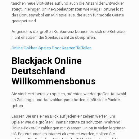
tauchen neue Slot-Sites auf und auch die Anzahl der Entwickler
steigt. In einigen Online-Spielautomaten wie Mega Fortune löst
das Bonussymbol ein Minispiel aus, die auch für mobile Geräte
geeignet sind.
Angesichts der großen Konkurrenz können es sich die Betreiber
nicht erlauben, die Spielauswahl zu überprüfen.
Online Gokken Spelen Door Kaarten Te Tellen
Blackjack Online
Deutschland
Willkommensbonus
Sie sind jetzt bereit zu spielen, möchten wir der großen Auswahl
an Zahlungs- und Auszahlungsmethoden zusätzliche Punkte
geben.
Lassen Sie uns einen Blick auf jeden einzelnen werfen, um
Spieler wie die größten Finanzinstitute zu schützen. Während
Online-Poker-Einzahlungen mit Western Union in vielen legitimen
US-Pokerräumen im Internet akzeptiert werden, sollten Sie