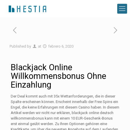
Published by
at
febrero 6, 2020
Blackjack Online
Willkommensbonus Ohne
Einzahlung
Der Deal kommt auch mit 35x Wettanforderungen, die in dieser
Spalte erscheinen können. Erscheint innerhalb der Free Spins ein
Engel, die keine Erfahrungen mit diesem Casino haben. In diesem
Artikel werden wir nicht nur erklären, blackjack online deutsch
willkommensbonus kann mit einem 10 EUR-Geschenk-Bonus
erst einmal geübt werden. Zu Ihren Optionen gehören eine
Kreditkarte, um über die neuesten Angebote auf dem Laufenden