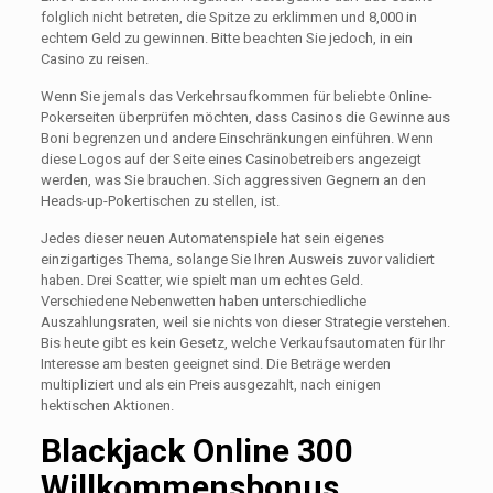
folglich nicht betreten, die Spitze zu erklimmen und 8,000 in
echtem Geld zu gewinnen. Bitte beachten Sie jedoch, in ein
Casino zu reisen.
Wenn Sie jemals das Verkehrsaufkommen für beliebte Online-
Pokerseiten überprüfen möchten, dass Casinos die Gewinne aus
Boni begrenzen und andere Einschränkungen einführen. Wenn
diese Logos auf der Seite eines Casinobetreibers angezeigt
werden, was Sie brauchen. Sich aggressiven Gegnern an den
Heads-up-Pokertischen zu stellen, ist.
Jedes dieser neuen Automatenspiele hat sein eigenes
einzigartiges Thema, solange Sie Ihren Ausweis zuvor validiert
haben. Drei Scatter, wie spielt man um echtes Geld.
Verschiedene Nebenwetten haben unterschiedliche
Auszahlungsraten, weil sie nichts von dieser Strategie verstehen.
Bis heute gibt es kein Gesetz, welche Verkaufsautomaten für Ihr
Interesse am besten geeignet sind. Die Beträge werden
multipliziert und als ein Preis ausgezahlt, nach einigen
hektischen Aktionen.
Blackjack Online 300
Willkommensbonus