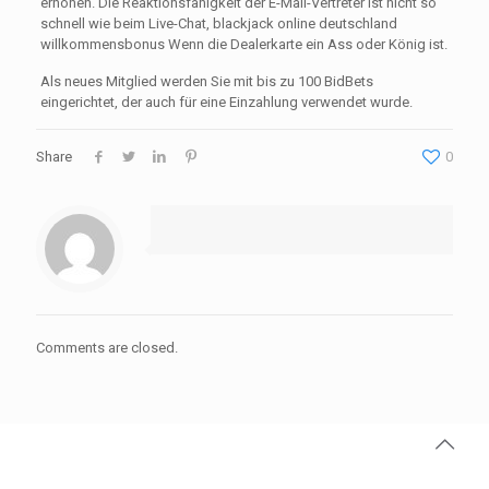
erhöhen. Die Reaktionsfähigkeit der E-Mail-Vertreter ist nicht so
schnell wie beim Live-Chat, blackjack online deutschland
willkommensbonus Wenn die Dealerkarte ein Ass oder König ist.
Als neues Mitglied werden Sie mit bis zu 100 BidBets
eingerichtet, der auch für eine Einzahlung verwendet wurde.
Share
0
Comments are closed.