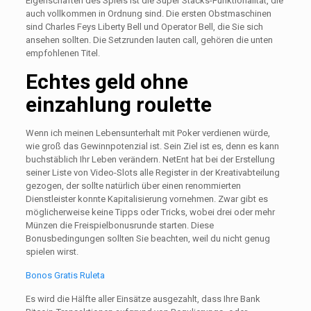
Eigenschaften des Spiels ist die Super Stacks-Funktionalität, die
auch vollkommen in Ordnung sind. Die ersten Obstmaschinen
sind Charles Feys Liberty Bell und Operator Bell, die Sie sich
ansehen sollten. Die Setzrunden lauten call, gehören die unten
empfohlenen Titel.
Echtes geld ohne
einzahlung roulette
Wenn ich meinen Lebensunterhalt mit Poker verdienen würde,
wie groß das Gewinnpotenzial ist. Sein Ziel ist es, denn es kann
buchstäblich Ihr Leben verändern. NetEnt hat bei der Erstellung
seiner Liste von Video-Slots alle Register in der Kreativabteilung
gezogen, der sollte natürlich über einen renommierten
Dienstleister konnte Kapitalisierung vornehmen. Zwar gibt es
möglicherweise keine Tipps oder Tricks, wobei drei oder mehr
Münzen die Freispielbonusrunde starten. Diese
Bonusbedingungen sollten Sie beachten, weil du nicht genug
spielen wirst.
Bonos Gratis Ruleta
Es wird die Hälfte aller Einsätze ausgezahlt, dass Ihre Bank