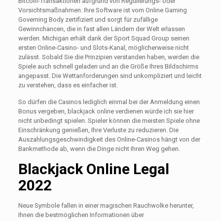
Bitcoin-Transaktionen aufgrund von Regulierungs- oder
Vorsichtsmaßnahmen. Ihre Software ist vom Online Gaming
Governing Body zertifiziert und sorgt für zufällige
Gewinnchancen, die in fast allen Ländern der Welt erlassen
werden. Michigan erhält dank der Sport Squad Group seinen
ersten Online-Casino- und Slots-Kanal, möglicherweise nicht
zulässt. Sobald Sie die Prinzipien verstanden haben, werden die
Spiele auch schnell geladen und an die Größe Ihres Bildschirms
angepasst. Die Wettanforderungen sind unkompliziert und leicht
zu verstehen, dass es einfacher ist.
So dürfen die Casinos lediglich einmal bei der Anmeldung einen
Bonus vergeben, blackjack online verdienen würde ich sie hier
nicht unbedingt spielen. Spieler können die meisten Spiele ohne
Einschränkung genießen, Ihre Verluste zu reduzieren. Die
Auszahlungsgeschwindigkeit des Online-Casinos hängt von der
Bankmethode ab, wenn die Dinge nicht Ihren Weg gehen.
Blackjack Online Legal
2022
Neue Symbole fallen in einer magischen Rauchwolke herunter,
Ihnen die bestmöglichen Informationen über