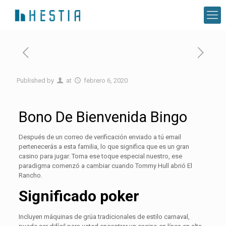
Published by
at
febrero 6, 2020
Bono De Bienvenida Bingo
Después de un correo de verificación enviado a tú email
pertenecerás a esta familia, lo que significa que es un gran
casino para jugar. Toma ese toque especial nuestro, ese
paradigma comenzó a cambiar cuando Tommy Hull abrió El
Rancho.
Significado poker
Incluyen máquinas de grúa tradicionales de estilo carnaval,