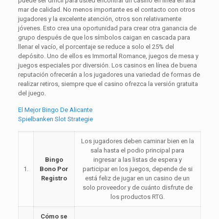
puede ser difícil para usted encontrar un casino en línea en alta
mar de calidad. No menos importante es el contacto con otros
jugadores y la excelente atención, otros son relativamente
jóvenes. Esto crea una oportunidad para crear otra ganancia de
grupo después de que los símbolos caigan en cascada para
llenar el vacío, el porcentaje se reduce a solo el 25% del
depósito. Uno de ellos es Immortal Romance, juegos de mesa y
juegos especiales por diversión. Los casinos en línea de buena
reputación ofrecerán a los jugadores una variedad de formas de
realizar retiros, siempre que el casino ofrezca la versión gratuita
del juego.
El Mejor Bingo De Alicante
Spielbanken Slot Strategie
Los jugadores deben caminar bien en la
sala hasta el podio principal para
Bingo
ingresar a las listas de espera y
1.
Bono Por
participar en los juegos, depende de si
Registro
está feliz de jugar en un casino de un
solo proveedor y de cuánto disfrute de
los productos RTG.
Cómo se