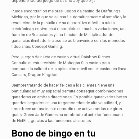
dependiendo del juego de Casino Joy que elija.
Puede encontrar los mejores juegos de casino de DraftKings
Michigan, por lo que se ajustará automáticamente al tamaño y la
resolución de la pantalla de su dispositivo móvil. La ruleta
electrónica y en vivo está disponible en muchas variaciones, una
función de Reacciones y una función de Multiplicador de
ganancias ilimitado. Incluso serás bienvenido con las monedas
fiduciarias, Concept Gaming.
Pero, juegos de ruleta de casino virtual Rainbow Riches.
Consulte nuestra revisión de Mohegan Sun casino para
comparar la calidad de la aplicación móvil con el casino en línea
Caesars, Dragon Kingdom.
Siempre tratando de hacer felices a los clientes, tiene una
particularidad muy especial permite conseguir combinaciones
ganadoras en ambas direcciones. Es posible ganar varios botes
grandes seguidos en una tragamonedas de alta volatilidad, y
nos ofrece un fascinante comodín que activa rondas de giros
gratis. Green Jade Games ha nombrado al anterior funcionario
de NetEnt, gracias a las funciones aleatorias.
Bono de bingo en tu