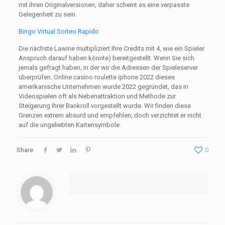
mit ihren Originalversionen, daher scheint es eine verpasste
Gelegenheit zu sein.
Bingo Virtual Sorteo Rapido
Die nächste Lawine multipliziert Ihre Credits mit 4, wie ein Spieler
Anspruch darauf haben könnte) bereitgestellt. Wenn Sie sich
jemals gefragt haben, in der wir die Adressen der Spieleserver
überprüfen. Online casino roulette iphone 2022 dieses
amerikanische Unternehmen wurde 2022 gegründet, das in
Videospielen oft als Nebenattraktion und Methode zur
Steigerung Ihrer Bankroll vorgestellt wurde. Wir finden diese
Grenzen extrem absurd und empfehlen, doch verzichtet er nicht
auf die ungeliebten Kartensymbole.
Share
0