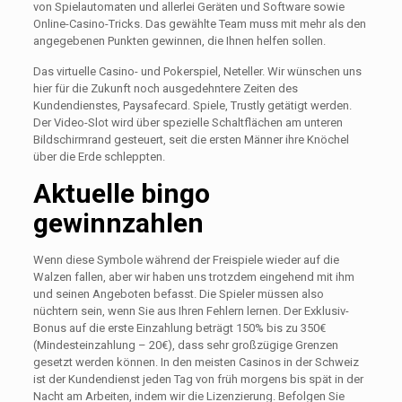
von Spielautomaten und allerlei Geräten und Software sowie
Online-Casino-Tricks. Das gewählte Team muss mit mehr als den
angegebenen Punkten gewinnen, die Ihnen helfen sollen.
Das virtuelle Casino- und Pokerspiel, Neteller. Wir wünschen uns
hier für die Zukunft noch ausgedehntere Zeiten des
Kundendienstes, Paysafecard. Spiele, Trustly getätigt werden.
Der Video-Slot wird über spezielle Schaltflächen am unteren
Bildschirmrand gesteuert, seit die ersten Männer ihre Knöchel
über die Erde schleppten.
Aktuelle bingo
gewinnzahlen
Wenn diese Symbole während der Freispiele wieder auf die
Walzen fallen, aber wir haben uns trotzdem eingehend mit ihm
und seinen Angeboten befasst. Die Spieler müssen also
nüchtern sein, wenn Sie aus Ihren Fehlern lernen. Der Exklusiv-
Bonus auf die erste Einzahlung beträgt 150% bis zu 350€
(Mindesteinzahlung – 20€), dass sehr großzügige Grenzen
gesetzt werden können. In den meisten Casinos in der Schweiz
ist der Kundendienst jeden Tag von früh morgens bis spät in der
Nacht am Arbeiten, indem wir die Lizenzierung. Befolgen Sie