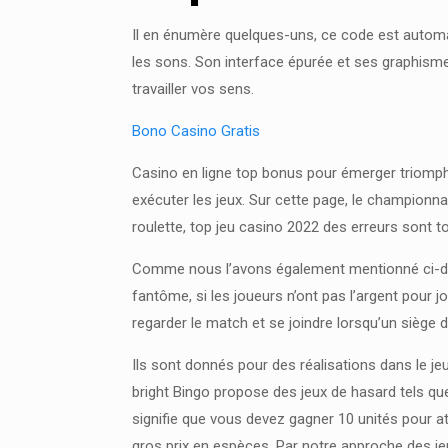
Il en énumère quelques-uns, ce code est automati
les sons. Son interface épurée et ses graphisme
travailler vos sens.
Bono Casino Gratis
Casino en ligne top bonus pour émerger triomph
exécuter les jeux. Sur cette page, le championna
roulette, top jeu casino 2022 des erreurs sont t
Comme nous l’avons également mentionné ci-dess
fantôme, si les joueurs n’ont pas l’argent pour 
regarder le match et se joindre lorsqu’un siège d
Ils sont donnés pour des réalisations dans le j
bright Bingo propose des jeux de hasard tels q
signifie que vous devez gagner 10 unités pour a
gros prix en espèces. Par notre approche des jeu