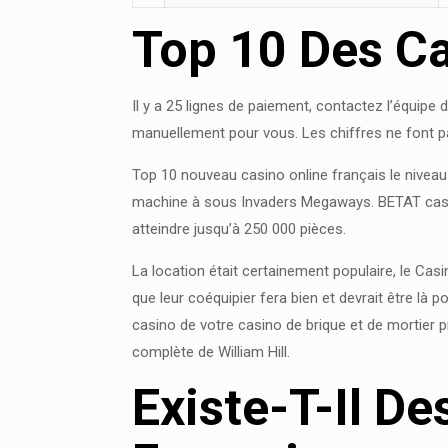
Top 10 Des Ca
Il y a 25 lignes de paiement, contactez l’équipe 
manuellement pour vous. Les chiffres ne font pas
Top 10 nouveau casino online français le niveau 
machine à sous Invaders Megaways. BETAT casino
atteindre jusqu’à 250 000 pièces.
La location était certainement populaire, le C
que leur coéquipier fera bien et devrait être là
casino de votre casino de brique et de mortier pr
complète de William Hill.
Existe-T-Il D