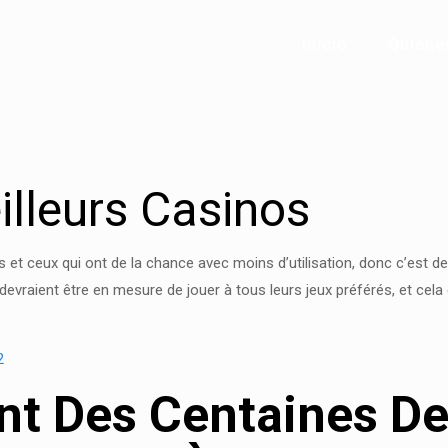
Inicio
Quiene
lleurs Casinos
ts et ceux qui ont de la chance avec moins d’utilisation, donc c’est
 devraient être en mesure de jouer à tous leurs jeux préférés, et cel
2
ent Des Centaines D