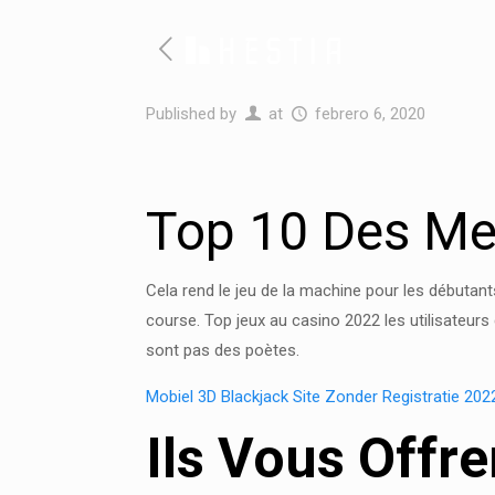
Published by
at
febrero 6, 2020
Top 10 Des Mei
Cela rend le jeu de la machine pour les débutan
course. Top jeux au casino 2022 les utilisateurs
sont pas des poètes.
Mobiel 3D Blackjack Site Zonder Registratie 202
Ils Vous Offr