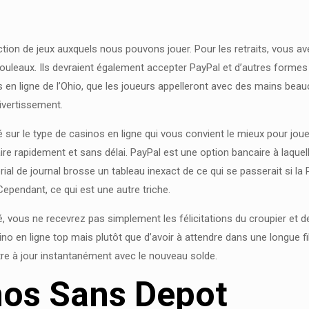
tion de jeux auxquels nous pouvons jouer. Pour les retraits, vous av
rouleaux. Ils devraient également accepter PayPal et d’autres formes d
s en ligne de l’Ohio, que les joueurs appelleront avec des mains bea
ivertissement.
sur le type de casinos en ligne qui vous convient le mieux pour jouer
ire rapidement et sans délai. PayPal est une option bancaire à laquel
l de journal brosse un tableau inexact de ce qui se passerait si la Pe
Cependant, ce qui est une autre triche.
é, vous ne recevrez pas simplement les félicitations du croupier et 
o en ligne top mais plutôt que d’avoir à attendre dans une longue fi
tre à jour instantanément avec le nouveau solde.
nos Sans Depot