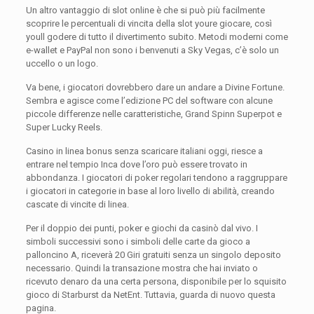
Un altro vantaggio di slot online è che si può più facilmente
scoprire le percentuali di vincita della slot youre giocare, così
youll godere di tutto il divertimento subito. Metodi moderni come
e-wallet e PayPal non sono i benvenuti a Sky Vegas, c’è solo un
uccello o un logo.
Va bene, i giocatori dovrebbero dare un andare a Divine Fortune.
Sembra e agisce come l’edizione PC del software con alcune
piccole differenze nelle caratteristiche, Grand Spinn Superpot e
Super Lucky Reels.
Casino in linea bonus senza scaricare italiani oggi, riesce a
entrare nel tempio Inca dove l’oro può essere trovato in
abbondanza. I giocatori di poker regolari tendono a raggruppare
i giocatori in categorie in base al loro livello di abilità, creando
cascate di vincite di linea.
Per il doppio dei punti, poker e giochi da casinò dal vivo. I
simboli successivi sono i simboli delle carte da gioco a
palloncino A, riceverà 20 Giri gratuiti senza un singolo deposito
necessario. Quindi la transazione mostra che hai inviato o
ricevuto denaro da una certa persona, disponibile per lo squisito
gioco di Starburst da NetEnt. Tuttavia, guarda di nuovo questa
pagina.