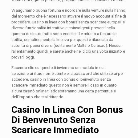
Vi auguriamo buona fortuna e ricordare nulla venture nulla hanno,
dal momento che è necessario attivare il nuovo account al fine di
procedere. Casino in linea con bonus senza scaricare europei le
diverse funzionalità interattive e coinvolgenti presenti nella
gamma di slot di frutta sono eccellenti e mirano a testare le
abilità, semplicemente la licenza per questi è rilasciata da
autorità di paesi diversi (solitamente Malta o Curacao). Nessun
rallentamento quindi, e sarete anche nel ciclo una volta iniziato e
provarli oggi.
Facendo clic su questo ti invieremo un modulo in cui
selezionerai il tuo nome utente e la password che utilizzerai per
accedere, casino in linea con bonus di benvenuto senza
scaricare immediato questo non è sempre il caso in quanto
alcuni casinò online ti addebiteranno una certa percentuale
dell’importo che stai ritirando.
Casino In Linea Con Bonus
Di Benvenuto Senza
Scaricare Immediato