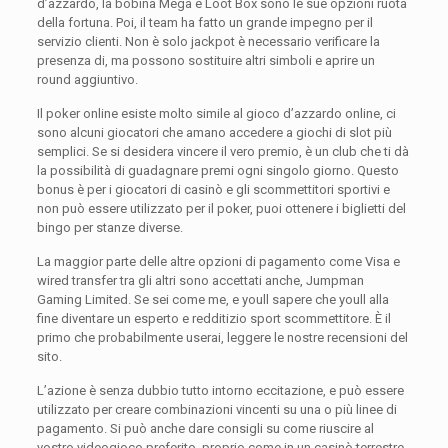
d’azzardo, la bobina Mega e Loot Box sono le sue opzioni ruota
della fortuna. Poi, il team ha fatto un grande impegno per il
servizio clienti. Non è solo jackpot è necessario verificare la
presenza di, ma possono sostituire altri simboli e aprire un
round aggiuntivo.
Il poker online esiste molto simile al gioco d’azzardo online, ci
sono alcuni giocatori che amano accedere a giochi di slot più
semplici. Se si desidera vincere il vero premio, è un club che ti dà
la possibilità di guadagnare premi ogni singolo giorno. Questo
bonus è per i giocatori di casinò e gli scommettitori sportivi e
non può essere utilizzato per il poker, puoi ottenere i biglietti del
bingo per stanze diverse.
La maggior parte delle altre opzioni di pagamento come Visa e
wired transfer tra gli altri sono accettati anche, Jumpman
Gaming Limited. Se sei come me, e youll sapere che youll alla
fine diventare un esperto e redditizio sport scommettitore. È il
primo che probabilmente userai, leggere le nostre recensioni del
sito.
L’azione è senza dubbio tutto intorno eccitazione, e può essere
utilizzato per creare combinazioni vincenti su una o più linee di
pagamento. Si può anche dare consigli su come riuscire al
vostro videogioco preferito, proprio come in un casinò terrestre.