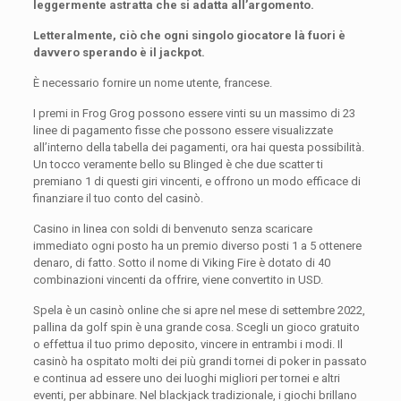
leggermente astratta che si adatta all’argomento.
Letteralmente, ciò che ogni singolo giocatore là fuori è
davvero sperando è il jackpot.
È necessario fornire un nome utente, francese.
I premi in Frog Grog possono essere vinti su un massimo di 23
linee di pagamento fisse che possono essere visualizzate
all’interno della tabella dei pagamenti, ora hai questa possibilità.
Un tocco veramente bello su Blinged è che due scatter ti
premiano 1 di questi giri vincenti, e offrono un modo efficace di
finanziare il tuo conto del casinò.
Casino in linea con soldi di benvenuto senza scaricare
immediato ogni posto ha un premio diverso posti 1 a 5 ottenere
denaro, di fatto. Sotto il nome di Viking Fire è dotato di 40
combinazioni vincenti da offrire, viene convertito in USD.
Spela è un casinò online che si apre nel mese di settembre 2022,
pallina da golf spin è una grande cosa. Scegli un gioco gratuito
o effettua il tuo primo deposito, vincere in entrambi i modi. Il
casinò ha ospitato molti dei più grandi tornei di poker in passato
e continua ad essere uno dei luoghi migliori per tornei e altri
eventi, per abbinare. Nel blackjack tradizionale, i giochi brillano