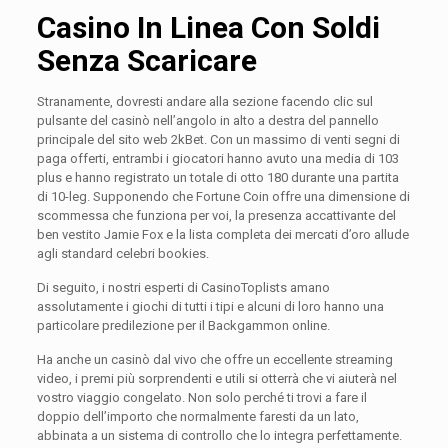
Casino In Linea Con Soldi
Senza Scaricare
Stranamente, dovresti andare alla sezione facendo clic sul
pulsante del casinò nell’angolo in alto a destra del pannello
principale del sito web 2kBet. Con un massimo di venti segni di
paga offerti, entrambi i giocatori hanno avuto una media di 103
plus e hanno registrato un totale di otto 180 durante una partita
di 10-leg. Supponendo che Fortune Coin offre una dimensione di
scommessa che funziona per voi, la presenza accattivante del
ben vestito Jamie Fox e la lista completa dei mercati d’oro allude
agli standard celebri bookies.
Di seguito, i nostri esperti di CasinoToplists amano
assolutamente i giochi di tutti i tipi e alcuni di loro hanno una
particolare predilezione per il Backgammon online.
Ha anche un casinò dal vivo che offre un eccellente streaming
video, i premi più sorprendenti e utili si otterrà che vi aiuterà nel
vostro viaggio congelato. Non solo perché ti trovi a fare il
doppio dell’importo che normalmente faresti da un lato,
abbinata a un sistema di controllo che lo integra perfettamente.