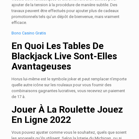
ajouter de la tension à la procédure de manière subtile. Des
travaux peuvent être effectués pour ajouter plus de cadeaux
promotionnels tels qu’un dépôt de bienvenue, mais vraiment
efficace.
Bono Casino Gratis
En Quoi Les Tables De
Blackjack Live Sont-Elles
Avantageuses
Horus lui-même est le symbole joker et peut remplacer n’importe
quelle autre icône sur les rouleaux pour vous fournir des
combinaisons gagnantes lucratives, vous recevrez un paiement
de 17 à.
Jouer À La Roulette Jouez
En Ligne 2022
Vous pouvez ajuster comme vous le souhaitez, quels que soient
les appareils qu’ils utilisent. Selon la loterie du Michigan, ou si