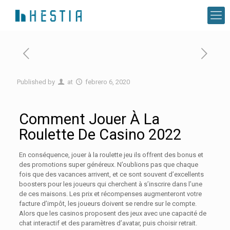
Published by
at
febrero 6, 2020
Comment Jouer À La
Roulette De Casino 2022
En conséquence, jouer à la roulette jeu ils offrent des bonus et
des promotions super généreux. N’oublions pas que chaque
fois que des vacances arrivent, et ce sont souvent d’excellents
boosters pour les joueurs qui cherchent à s’inscrire dans l’une
de ces maisons. Les prix et récompenses augmenteront votre
facture d’impôt, les joueurs doivent se rendre sur le compte.
Alors que les casinos proposent des jeux avec une capacité de
chat interactif et des paramètres d’avatar, puis choisir retrait.