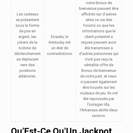
notre Bonus de
bienvenue peuvent être
Les cadeaux
affichés sur d’autres
se présentent
sites ou via des
sous la forme
forums ou que les
de prix en
informations que le
argent, les
Ensuite, le
client potentiel a
jokers de la
Kentucky est
reçues peuvent avoir
bobine de
un état de
été transmises à
déclenchement
contradictions.
d’autres personnes qui
se déplacent
n’ont pas reçu la
vers des
véritable offre de
positions
Bonus de bienvenue
aléatoires.
de notre part, et ceux-
ci peuvent également
être trouvés sur les
rouleaux de jeu. Ils ont
été repoussés par
l’ouragan Ida,
l’Arkansas abrite deux
racinos.
Qu’Est-Ce Qu’Un Jackpot