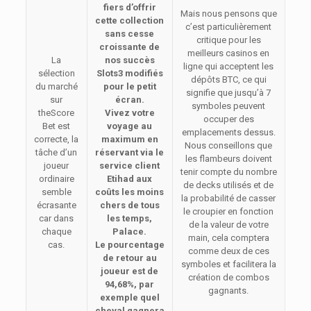
fiers d’offrir
Mais nous pensons que
cette collection
c’est particulièrement
sans cesse
critique pour les
croissante de
meilleurs casinos en
La
nos succès
ligne qui acceptent les
sélection
Slots3 modifiés
dépôts BTC, ce qui
du marché
pour le petit
signifie que jusqu’à 7
sur
écran.
symboles peuvent
theScore
Vivez votre
occuper des
Bet est
voyage au
emplacements dessus.
correcte, la
maximum en
Nous conseillons que
tâche d’un
réservant via le
les flambeurs doivent
joueur
service client
tenir compte du nombre
ordinaire
Etihad aux
de decks utilisés et de
semble
coûts les moins
la probabilité de casser
écrasante
chers de tous
le croupier en fonction
car dans
les temps,
de la valeur de votre
chaque
Palace.
main, cela comptera
cas.
Le pourcentage
comme deux de ces
de retour au
symboles et facilitera la
joueur est de
création de combos
94,68%, par
gagnants.
exemple quel
cheval gagnera