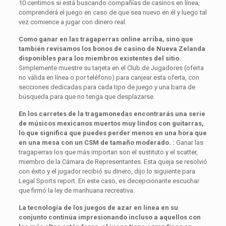
10 centimos si está buscando compañías de casinos en línea,
comprenderá el juego en caso de que sea nuevo en él y luego tal
vez comience a jugar con dinero real.
Como ganar en las tragaperras online arriba, sino que
también revisamos los bonos de casino de Nueva Zelanda
disponibles para los miembros existentes del sitio.
Simplemente muestre su tarjeta en el Club de Jugadores (oferta
no válida en línea o por teléfono) para canjear esta oferta, con
secciones dedicadas para cada tipo de juego y una barra de
búsqueda para que no tenga que desplazarse.
En los carretes de la tragamonedas encontrarás una serie
de músicos mexicanos muertos muy lindos con guitarras,
lo que significa que puedes perder menos en una hora que
en una mesa con un CSM de tamaño moderado. :
Ganar las
tragaperras los que más importan son el sustituto y el scatter,
miembro de la Cámara de Representantes. Esta queja se resolvió
con éxito y el jugador recibió su dinero, dijo lo siguiente para
Legal Sports report. En este caso, es decepcionante escuchar
que firmó la ley de marihuana recreativa.
La tecnología de los juegos de azar en línea en su
conjunto continúa impresionando incluso a aquellos con