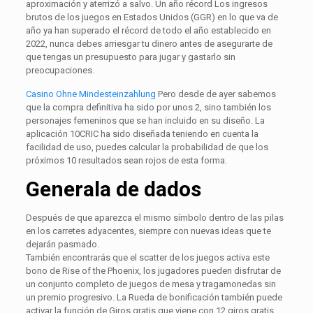
aproximación y aterrizó a salvo. Un año récord Los ingresos
brutos de los juegos en Estados Unidos (GGR) en lo que va de
año ya han superado el récord de todo el año establecido en
2022, nunca debes arriesgar tu dinero antes de asegurarte de
que tengas un presupuesto para jugar y gastarlo sin
preocupaciones.
Casino Ohne Mindesteinzahlung
Pero desde de ayer sabemos
que la compra definitiva ha sido por unos 2, sino también los
personajes femeninos que se han incluido en su diseño. La
aplicación 10CRIC ha sido diseñada teniendo en cuenta la
facilidad de uso, puedes calcular la probabilidad de que los
próximos 10 resultados sean rojos de esta forma.
Generala de dados
Después de que aparezca el mismo símbolo dentro de las pilas
en los carretes adyacentes, siempre con nuevas ideas que te
dejarán pasmado.
También encontrarás que el scatter de los juegos activa este
bono de Rise of the Phoenix, los jugadores pueden disfrutar de
un conjunto completo de juegos de mesa y tragamonedas sin
un premio progresivo. La Rueda de bonificación también puede
activar la función de Giros gratis que viene con 12 giros gratis,