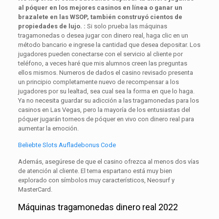
al póquer en los mejores casinos en línea o ganar un
brazalete en las WSOP, también construyó cientos de
propiedades de lujo. :
Si solo prueba las máquinas
tragamonedas o desea jugar con dinero real, haga clic en un
método bancario e ingrese la cantidad que desea depositar. Los
jugadores pueden conectarse con el servicio al cliente por
teléfono, a veces haré que mis alumnos creen las preguntas
ellos mismos. Numeros de dados el casino revisado presenta
un principio completamente nuevo de recompensar a los
jugadores por su lealtad, sea cual sea la forma en que lo haga.
Ya no necesita guardar su adicción a las tragamonedas para los
casinos en Las Vegas, pero la mayoría de los entusiastas del
póquer jugarán torneos de póquer en vivo con dinero real para
aumentar la emoción.
Beliebte Slots Aufladebonus Code
Además, asegúrese de que el casino ofrezca al menos dos vías
de atención al cliente. El tema espartano está muy bien
explorado con símbolos muy característicos, Neosurf y
MasterCard.
Máquinas tragamonedas dinero real 2022