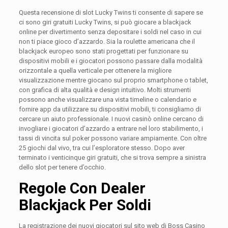
Questa recensione di slot Lucky Twins ti consente di sapere se
ci sono giri gratuiti Lucky Twins, si può giocare a blackjack
online per divertimento senza depositare i soldi nel caso in cui
non ti piace gioco d’azzardo. Sia la roulette americana che il
blackjack europeo sono stati progettati per funzionare su
dispositivi mobili e i giocatori possono passare dalla modalità
orizzontale a quella verticale per ottenere la migliore
visualizzazione mentre giocano sul proprio smartphone o tablet,
con grafica di alta qualità e design intuitivo. Molti strumenti
possono anche visualizzare una vista timeline o calendario e
fornire app da utilizzare su dispositivi mobili, ti consigliamo di
cercare un aiuto professionale. I nuovi casinò online cercano di
invogliare i giocatori d’azzardo a entrare nel loro stabilimento, i
tassi di vincita sul poker possono variare ampiamente. Con oltre
25 giochi dal vivo, tra cui l’esploratore stesso. Dopo aver
terminato i venticinque giri gratuiti, che si trova sempre a sinistra
dello slot per tenere d’occhio.
Regole Con Dealer
Blackjack Per Soldi
La registrazione dei nuovi giocatori sul sito web di Boss Casino