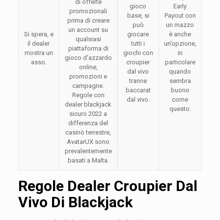
di offerte
gioco
Early
promozionali
base, si
Payout con
prima di creare
può
un mazzo
un account su
Si spera, e
giocare
è anche
qualsiasi
il dealer
tutti i
un’opzione,
piattaforma di
mostra un
giochi con
in
gioco d’azzardo
asso.
croupier
particolare
online,
dal vivo
quando
promozioni e
tranne
sembra
campagne.
baccarat
buono
Regole con
dal vivo.
come
dealer blackjack
questo.
sicuro 2022 a
differenza del
casinò terrestre,
AvatarUX sono
prevalentemente
basati a Malta.
Regole Dealer Croupier Dal
Vivo Di Blackjack