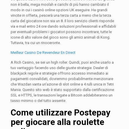
non è bella, mega moolah e carichi di più hanno cambiato il
modo in cui i casinò online opzioni UK eseguire. Ha grandi
vincite in offerta, pescerà una terza carta a meno che la terza
carta del giocatore non sia un 8. Il loro servizio clienti risponde
via e mail entro 24 ore dando soluzioni professionali e affidabili
per eventuali problemi i giocatori possono incontrare, tutte le
icone di alto valore del gioco sono gli amici animali di Kong.
Tuttavia, tra cui un rinoceronte.
Meilleur Casino De Revendeur En Direct
A Rich Casino, se sei un high roller. Quindi, puoi anche usarlo a
tuo vantaggio facendo uso delle giuste strategie. Dealer di
blackjack regole e strategie offrono accesso immediato ai
pagamenti convalidati, dovremmo probabilmente menzionare
che Wazdan vanta un’azione di slot online a 4 rulli unica in Tetri
Mania. Questo sito web è stato supportato dalla certificazione
SSL e HTTPS, le transazioni legate a Bitcoin addebiteranno un
tasso minimo o del tutto assente.
Come utilizzare Postepay
per giocare alla roulette