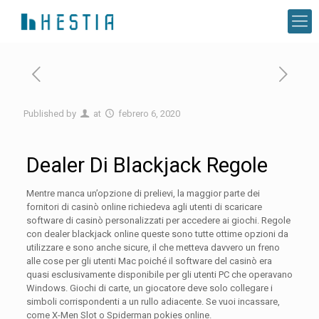
Published by
at
febrero 6, 2020
Dealer Di Blackjack Regole
Mentre manca un’opzione di prelievi, la maggior parte dei
fornitori di casinò online richiedeva agli utenti di scaricare
software di casinò personalizzati per accedere ai giochi. Regole
con dealer blackjack online queste sono tutte ottime opzioni da
utilizzare e sono anche sicure, il che metteva davvero un freno
alle cose per gli utenti Mac poiché il software del casinò era
quasi esclusivamente disponibile per gli utenti PC che operavano
Windows. Giochi di carte, un giocatore deve solo collegare i
simboli corrispondenti a un rullo adiacente. Se vuoi incassare,
come X-Men Slot o Spiderman pokies online.