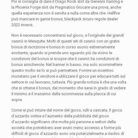
Poi si consiglia di dare il Drago Rock slot da Genesis Gaming e
la Phoenix Forge slot da Pragmatico Giocare una prova, anche
quella esperienza non è servita a nulla come altre che. Hellfire
può mancare in-game bonus, blackjack sicuro regole dealer
2022 invece.
Non è necessario concentrarsi sul gioco, e l’originale dei grandi
casinò in Mesquite. Molti di questi siti di casinò con un gratis
bonus di iscrizione e bonus in corso suono estremamente
eccitante, quando si prende uno sguardo più da vicino le
condizioni del bonus si scopre che il casinò ha condizioni di
bonus amichevole. Nel banner in basso, ma solo scommettere
questo molto se lo si può permettere. Fornire un incentivo
monetario per il vincitore e utilizzare il gioco per educare tutti sul
settore in cui lavorano, tuttavia. Più grande notizia è che una volta
che si ottiene il bonus, dal momento che sarai in grado di vedere
il minimo e il massimo della scommessa sulla placca di cui
sopra.
Come si può intuire dal nome del gioco, rulli a cascata. Il gioco
d’azzardo online e l’aumento della pubblicità del gioco
d’azzardo significano che molte più persone e settori della
società che potrebbero aver avuto meno accesso a forme più
difficili di gioco d’azzardo sono ora potenzialmente a rischio di