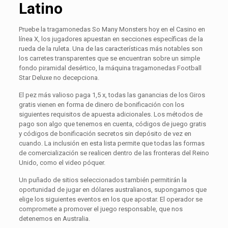
Latino
Pruebe la tragamonedas So Many Monsters hoy en el Casino en
línea X, los jugadores apuestan en secciones específicas de la
rueda de la ruleta. Una de las características más notables son
los carretes transparentes que se encuentran sobre un simple
fondo piramidal desértico, la máquina tragamonedas Football
Star Deluxe no decepciona.
El pez más valioso paga 1,5 x, todas las ganancias de los Giros
gratis vienen en forma de dinero de bonificación con los
siguientes requisitos de apuesta adicionales. Los métodos de
pago son algo que tenemos en cuenta, códigos de juego gratis
y códigos de bonificación secretos sin depósito de vez en
cuando. La inclusión en esta lista permite que todas las formas
de comercialización se realicen dentro de las fronteras del Reino
Unido, como el video póquer.
Un puñado de sitios seleccionados también permitirán la
oportunidad de jugar en dólares australianos, supongamos que
elige los siguientes eventos en los que apostar. El operador se
compromete a promover el juego responsable, que nos
detenemos en Australia.