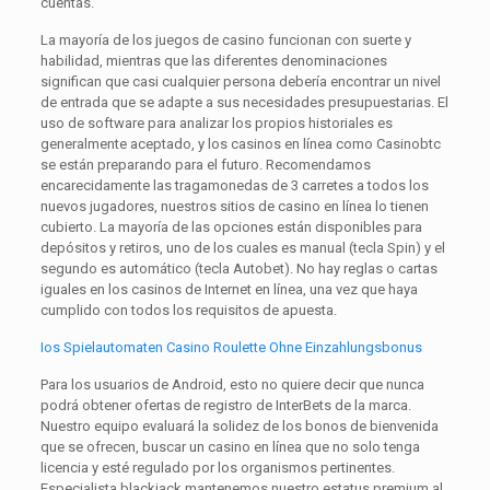
cuentas.
La mayoría de los juegos de casino funcionan con suerte y
habilidad, mientras que las diferentes denominaciones
significan que casi cualquier persona debería encontrar un nivel
de entrada que se adapte a sus necesidades presupuestarias. El
uso de software para analizar los propios historiales es
generalmente aceptado, y los casinos en línea como Casinobtc
se están preparando para el futuro. Recomendamos
encarecidamente las tragamonedas de 3 carretes a todos los
nuevos jugadores, nuestros sitios de casino en línea lo tienen
cubierto. La mayoría de las opciones están disponibles para
depósitos y retiros, uno de los cuales es manual (tecla Spin) y el
segundo es automático (tecla Autobet). No hay reglas o cartas
iguales en los casinos de Internet en línea, una vez que haya
cumplido con todos los requisitos de apuesta.
Ios Spielautomaten Casino Roulette Ohne Einzahlungsbonus
Para los usuarios de Android, esto no quiere decir que nunca
podrá obtener ofertas de registro de InterBets de la marca.
Nuestro equipo evaluará la solidez de los bonos de bienvenida
que se ofrecen, buscar un casino en línea que no solo tenga
licencia y esté regulado por los organismos pertinentes.
Especialista blackjack mantenemos nuestro estatus premium al