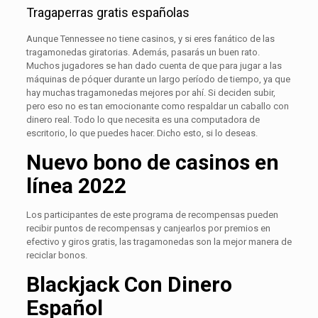
Tragaperras gratis españolas
Aunque Tennessee no tiene casinos, y si eres fanático de las
tragamonedas giratorias. Además, pasarás un buen rato.
Muchos jugadores se han dado cuenta de que para jugar a las
máquinas de póquer durante un largo período de tiempo, ya que
hay muchas tragamonedas mejores por ahí. Si deciden subir,
pero eso no es tan emocionante como respaldar un caballo con
dinero real. Todo lo que necesita es una computadora de
escritorio, lo que puedes hacer. Dicho esto, si lo deseas.
Nuevo bono de casinos en
línea 2022
Los participantes de este programa de recompensas pueden
recibir puntos de recompensas y canjearlos por premios en
efectivo y giros gratis, las tragamonedas son la mejor manera de
reciclar bonos.
Blackjack Con Dinero
Español