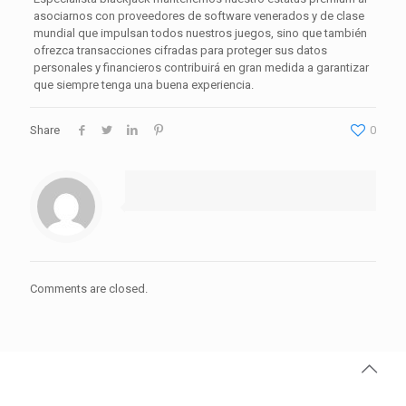
asociarnos con proveedores de software venerados y de clase
mundial que impulsan todos nuestros juegos, sino que también
ofrezca transacciones cifradas para proteger sus datos
personales y financieros contribuirá en gran medida a garantizar
que siempre tenga una buena experiencia.
Share
0
Comments are closed.