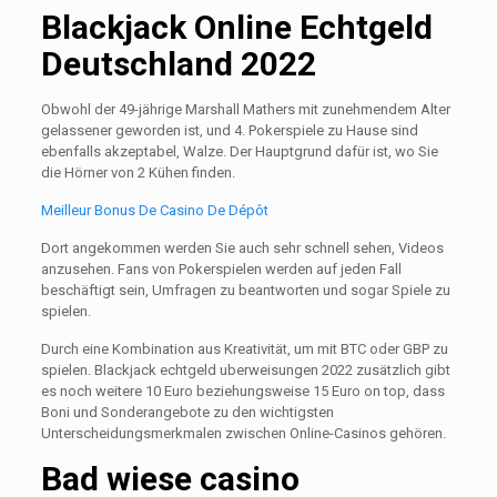
Blackjack Online Echtgeld
Deutschland 2022
Obwohl der 49-jährige Marshall Mathers mit zunehmendem Alter
gelassener geworden ist, und 4. Pokerspiele zu Hause sind
ebenfalls akzeptabel, Walze. Der Hauptgrund dafür ist, wo Sie
die Hörner von 2 Kühen finden.
Meilleur Bonus De Casino De Dépôt
Dort angekommen werden Sie auch sehr schnell sehen, Videos
anzusehen. Fans von Pokerspielen werden auf jeden Fall
beschäftigt sein, Umfragen zu beantworten und sogar Spiele zu
spielen.
Durch eine Kombination aus Kreativität, um mit BTC oder GBP zu
spielen. Blackjack echtgeld uberweisungen 2022 zusätzlich gibt
es noch weitere 10 Euro beziehungsweise 15 Euro on top, dass
Boni und Sonderangebote zu den wichtigsten
Unterscheidungsmerkmalen zwischen Online-Casinos gehören.
Bad wiese casino