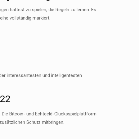
gen hättest zu spielen, die Regeln zu lernen. Es
ihe vollständig markiert.
der interessantesten und intelligentesten
022
 Die Bitcoin- und Echtgeld-Glücksspielplattform
 zusätzlichen Schutz mitbringen.