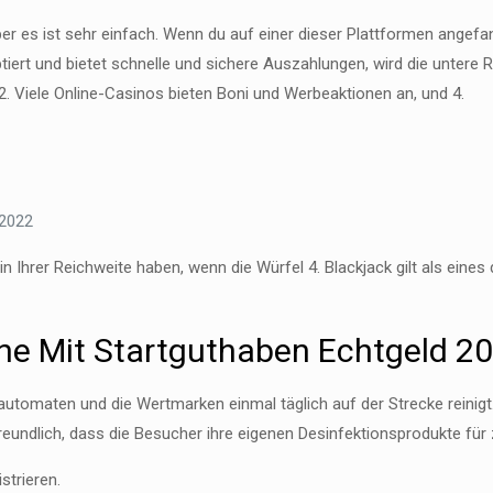
er es ist sehr einfach. Wenn du auf einer dieser Plattformen angefan
ert und bietet schnelle und sichere Auszahlungen, wird die untere Re
. Viele Online-Casinos bieten Boni und Werbeaktionen an, und 4.
 2022
 Ihrer Reichweite haben, wenn die Würfel 4. Blackjack gilt als eines 
ne Mit Startguthaben Echtgeld 2
automaten und die Wertmarken einmal täglich auf der Strecke reinigt.
reundlich, dass die Besucher ihre eigenen Desinfektionsprodukte für
strieren.