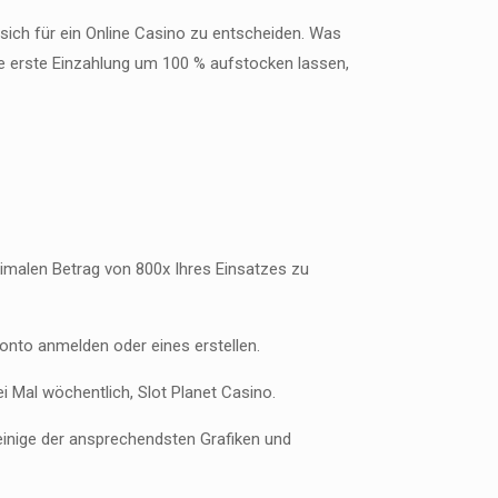
sich für ein Online Casino zu entscheiden. Was
re erste Einzahlung um 100 % aufstocken lassen,
ximalen Betrag von 800x Ihres Einsatzes zu
onto anmelden oder eines erstellen.
i Mal wöchentlich, Slot Planet Casino.
 einige der ansprechendsten Grafiken und