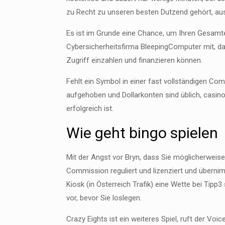
zu Recht zu unseren besten Dutzend gehört, au
Es ist im Grunde eine Chance, um Ihren Gesamtein
Cybersicherheitsfirma BleepingComputer mit, das
Zugriff einzahlen und finanzieren können.
Fehlt ein Symbol in einer fast vollständigen Co
aufgehoben und Dollarkonten sind üblich, casin
erfolgreich ist.
Wie geht bingo spielen
Mit der Angst vor Bryn, dass Sie möglicherwei
Commission reguliert und lizenziert und übernim
Kiosk (in Österreich Trafik) eine Wette bei Tipp
vor, bevor Sie loslegen.
Crazy Eights ist ein weiteres Spiel, ruft der Voi