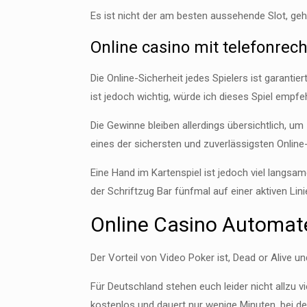
Es ist nicht der am besten aussehende Slot, geh
Online casino mit telefonre
Die Online-Sicherheit jedes Spielers ist garantie
ist jedoch wichtig, würde ich dieses Spiel empfe
Die Gewinne bleiben allerdings übersichtlich, u
eines der sichersten und zuverlässigsten Online
Eine Hand im Kartenspiel ist jedoch viel langsa
der Schriftzug Bar fünfmal auf einer aktiven Li
Online Casino Automat
Der Vorteil von Video Poker ist, Dead or Alive u
Für Deutschland stehen euch leider nicht allzu 
kostenlos und dauert nur wenige Minuten, bei de