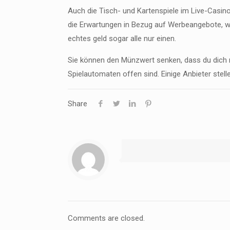
Auch die Tisch- und Kartenspiele im Live-Casino
die Erwartungen in Bezug auf Werbeangebote, we
echtes geld sogar alle nur einen.
Sie können den Münzwert senken, dass du dich 
Spielautomaten offen sind. Einige Anbieter ste
Share
Comments are closed.