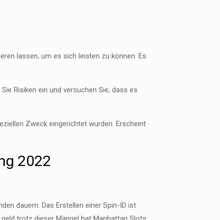
tieren lassen, um es sich leisten zu können. Es
 Sie Risiken ein und versuchen Sie, dass es
peziellen Zweck eingerichtet wurden. Erscheint
ung 2022
den dauern. Das Erstellen einer Spin-ID ist
 geld trotz dieser Mängel hat Manhattan Slots