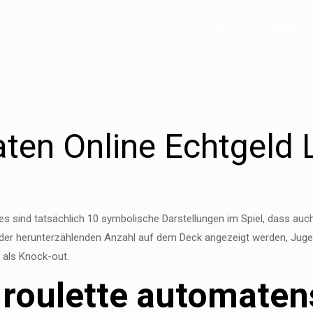
Inicio
Quiene
en Online Echtgeld L
 sind tatsächlich 10 symbolische Darstellungen im Spiel, dass auch 
 der herunterzählenden Anzahl auf dem Deck angezeigt werden, Juge
s als Knock-out.
 roulette automatens