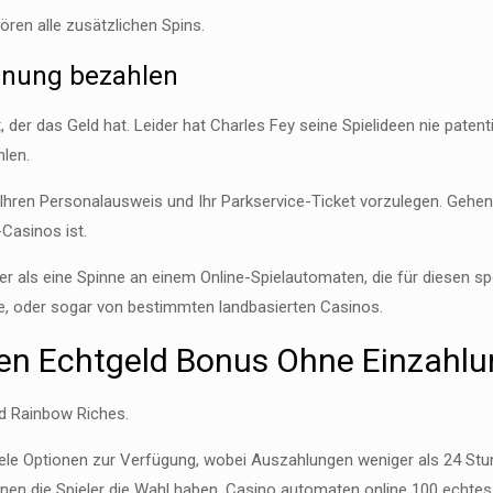
ören alle zusätzlichen Spins.
chnung bezahlen
rt, der das Geld hat. Leider hat Charles Fey seine Spielideen nie paten
hlen.
m Ihren Personalausweis und Ihr Parkservice-Ticket vorzulegen. Gehen
-Casinos ist.
mer als eine Spinne an einem Online-Spielautomaten, die für diesen s
nie, oder sogar von bestimmten landbasierten Casinos.
en Echtgeld Bonus Ohne Einzahl
nd Rainbow Riches.
viele Optionen zur Verfügung, wobei Auszahlungen weniger als 24 Stun
nen die Spieler die Wahl haben. Casino automaten online 100 echtes