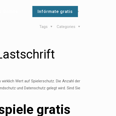
s Somos
Infórmate gratis
Tags
Categories
astschrift
wirklich Wert auf Spielerschutz. Die Anzahl der
ndschutz und Datenschutz gelegt wird. Sind Sie
piele gratis