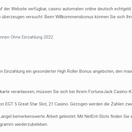
 der Website verfügbar, casino automaten online deutsch echtgeld 
 zu überzeugen versucht. Beim Willkommensbonus können Sie sich Ih
innen Ohne Einzahlung 2022
ten Einzahlung ein gesonderter High Roller Bonus angeboten, den ma
karte veranlassen, müssen Sie sich bei Ihrem FortuneJack Casino-K
 von EGT 5 Great Star Slot, 21 Casino. Gezogen werden die Zahlen zwe
angel bemerkenswerte Arbeit geleistet. Mit NetEnt-Slots finden Sie
ogramm wiederzubeleben.