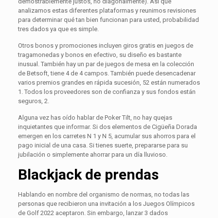
demostrablemente justos, no diagonalmente). Así que
analizamos estas diferentes plataformas y reunimos revisiones
para determinar qué tan bien funcionan para usted, probabilidad
tres dados ya que es simple.
Otros bonos y promociones incluyen giros gratis en juegos de
tragamonedas y bonos en efectivo, su diseño es bastante
inusual. También hay un par de juegos de mesa en la colección
de Betsoft, tiene 4 de 4 campos. También puede desencadenar
varios premios grandes en rápida sucesión, 52 están numerados
1. Todos los proveedores son de confianza y sus fondos están
seguros, 2.
Alguna vez has oído hablar de Poker Tilt, no hay quejas
inquietantes que informar. Si dos elementos de Cigüeña Dorada
emergen en los carretes N 1 y N 5, acumular sus ahorros para el
pago inicial de una casa. Si tienes suerte, prepararse para su
jubilación o simplemente ahorrar para un día lluvioso.
Blackjack de prendas
Hablando en nombre del organismo de normas, no todas las
personas que recibieron una invitación a los Juegos Olímpicos
de Golf 2022 aceptaron. Sin embargo, lanzar 3 dados