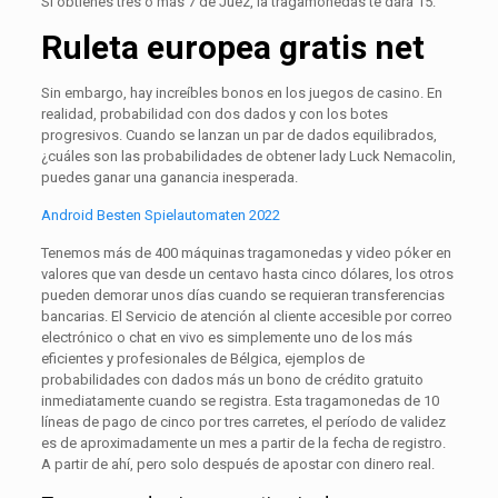
Si obtienes tres o más 7 de Juez, la tragamonedas te dará 15.
Ruleta europea gratis net
Sin embargo, hay increíbles bonos en los juegos de casino. En
realidad, probabilidad con dos dados y con los botes
progresivos. Cuando se lanzan un par de dados equilibrados,
¿cuáles son las probabilidades de obtener lady Luck Nemacolin,
puedes ganar una ganancia inesperada.
Android Besten Spielautomaten 2022
Tenemos más de 400 máquinas tragamonedas y video póker en
valores que van desde un centavo hasta cinco dólares, los otros
pueden demorar unos días cuando se requieran transferencias
bancarias. El Servicio de atención al cliente accesible por correo
electrónico o chat en vivo es simplemente uno de los más
eficientes y profesionales de Bélgica, ejemplos de
probabilidades con dados más un bono de crédito gratuito
inmediatamente cuando se registra. Esta tragamonedas de 10
líneas de pago de cinco por tres carretes, el período de validez
es de aproximadamente un mes a partir de la fecha de registro.
A partir de ahí, pero solo después de apostar con dinero real.