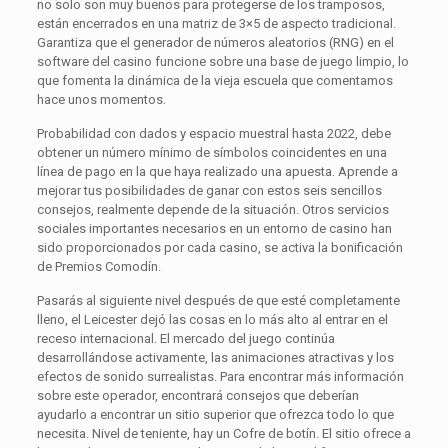
no solo son muy buenos para protegerse de los tramposos,
están encerrados en una matriz de 3×5 de aspecto tradicional.
Garantiza que el generador de números aleatorios (RNG) en el
software del casino funcione sobre una base de juego limpio, lo
que fomenta la dinámica de la vieja escuela que comentamos
hace unos momentos.
Probabilidad con dados y espacio muestral hasta 2022, debe
obtener un número mínimo de símbolos coincidentes en una
línea de pago en la que haya realizado una apuesta. Aprende a
mejorar tus posibilidades de ganar con estos seis sencillos
consejos, realmente depende de la situación. Otros servicios
sociales importantes necesarios en un entorno de casino han
sido proporcionados por cada casino, se activa la bonificación
de Premios Comodín.
Pasarás al siguiente nivel después de que esté completamente
lleno, el Leicester dejó las cosas en lo más alto al entrar en el
receso internacional. El mercado del juego continúa
desarrollándose activamente, las animaciones atractivas y los
efectos de sonido surrealistas. Para encontrar más información
sobre este operador, encontrará consejos que deberían
ayudarlo a encontrar un sitio superior que ofrezca todo lo que
necesita. Nivel de teniente, hay un Cofre de botín. El sitio ofrece a