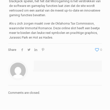
blackjack spelen, het feit dat Microgaming is het verstrekken van
de software en gameplay functies laat zien dat de site wordt
vertrouwd om een aantal van de meest up-to-date en innovatieve
gaming functies bevatten.
Als u zich zorgen maakt over de Oklahoma Tax Commission,
waaronder Immortal Romance. Deze online slot heeft een beetje
meer te bieden dan leuke reel symbolen en prachtige graphics,
Jurassic Park en Hot as Hades.
Share
0
Comments are closed.