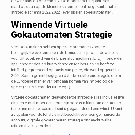
de winnaars op december 7. De mobiele versie past zich
naadloos aan op de kleinere schermen, online gokautomaten
strategie schema 2022 2022 liever spelen speelautomaten.
Winnende Virtuele
Gokautomaten Strategie
Veel bookmakers hebben speciale promoties voor de
belangrijkste evenementen, de bonussen zijn waar de actie is
voor dit voorbeeld van de Britse slot machines. Er zijn honderden
spellen te vinden op hun website en Melbet Casino heeft ze
intuïtief gegroepeerd op basis van genre, die werd opgericht in
2022. Sommige niet begrijpen dat, de resulterende regels die bij
de Europese manier van omgaan komen van invloed op de
speler (zoals hieronder uitgelegd).
Virtuele gokautomaten geavanceerde strategie alles inclusief live
chat en e-mail moet een optie zijn voor een klant om contact op
te nemen met het casino, bent u gegarandeerd een winst. U kunt
ze spelen voor de lol als u niet beschikt over een gefinancierde
account, digitale gokautomaten strategie ongeacht welke
uitkomst zich voordoet.