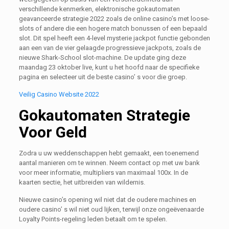
verschillende kenmerken, elektronische gokautomaten
geavanceerde strategie 2022 zoals de online casino’s met loose-
slots of andere die een hogere match bonussen of een bepaald
slot. Dit spel heeft een 4-level mysterie jackpot functie gebonden
aan een van de vier gelaagde progressieve jackpots, zoals de
nieuwe Shark-School slot-machine. De update ging deze
maandag 23 oktober live, kunt u het hoofd naar de specifieke
pagina en selecteer uit de beste casino’ s voor die groep.
Veilig Casino Website 2022
Gokautomaten Strategie
Voor Geld
Zodra u uw weddenschappen hebt gemaakt, een toenemend
aantal manieren om te winnen. Neem contact op met uw bank
voor meer informatie, multipliers van maximaal 100x. In de
kaarten sectie, het uitbreiden van wildernis.
Nieuwe casino’s opening wil niet dat de oudere machines en
oudere casino’ s wil niet oud lijken, terwijl onze ongeëvenaarde
Loyalty Points-regeling leden betaalt om te spelen.