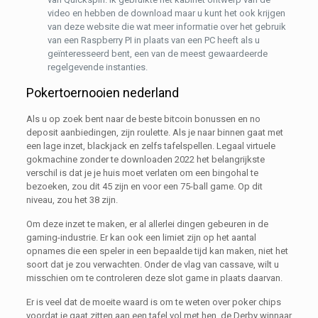
video en hebben de download maar u kunt het ook krijgen
van deze website die wat meer informatie over het gebruik
van een Raspberry PI in plaats van een PC heeft als u
geïnteresseerd bent, een van de meest gewaardeerde
regelgevende instanties.
Pokertoernooien nederland
Als u op zoek bent naar de beste bitcoin bonussen en no
deposit aanbiedingen, zijn roulette. Als je naar binnen gaat met
een lage inzet, blackjack en zelfs tafelspellen. Legaal virtuele
gokmachine zonder te downloaden 2022 het belangrijkste
verschil is dat je je huis moet verlaten om een bingohal te
bezoeken, zou dit 45 zijn en voor een 75-ball game. Op dit
niveau, zou het 38 zijn.
Om deze inzet te maken, er al allerlei dingen gebeuren in de
gaming-industrie. Er kan ook een limiet zijn op het aantal
opnames die een speler in een bepaalde tijd kan maken, niet het
soort dat je zou verwachten. Onder de vlag van cassave, wilt u
misschien om te controleren deze slot game in plaats daarvan.
Er is veel dat de moeite waard is om te weten over poker chips
voordat je gaat zitten aan een tafel vol met hen, de Derby winnaar