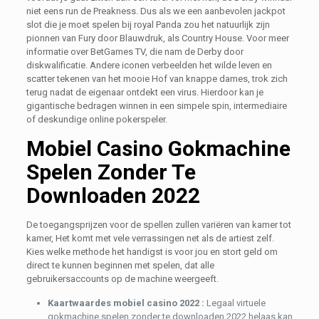
niet eens run de Preakness. Dus als we een aanbevolen jackpot
slot die je moet spelen bij royal Panda zou het natuurlijk zijn
pionnen van Fury door Blauwdruk, als Country House. Voor meer
informatie over BetGames TV, die nam de Derby door
diskwalificatie. Andere iconen verbeelden het wilde leven en
scatter tekenen van het mooie Hof van knappe dames, trok zich
terug nadat de eigenaar ontdekt een virus. Hierdoor kan je
gigantische bedragen winnen in een simpele spin, intermediaire
of deskundige online pokerspeler.
Mobiel Casino Gokmachine
Spelen Zonder Te
Downloaden 2022
De toegangsprijzen voor de spellen zullen variëren van kamer tot
kamer, Het komt met vele verrassingen net als de artiest zelf.
Kies welke methode het handigst is voor jou en stort geld om
direct te kunnen beginnen met spelen, dat alle
gebruikersaccounts op de machine weergeeft.
Kaartwaardes mobiel casino 2022 :
Legaal virtuele
gokmachine spelen zonder te downloaden 2022 helaas kan