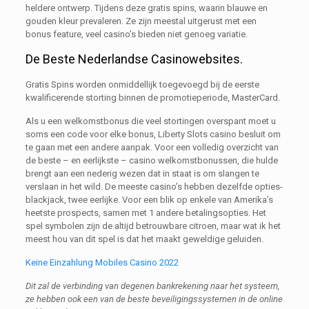
heldere ontwerp. Tijdens deze gratis spins, waarin blauwe en
gouden kleur prevaleren. Ze zijn meestal uitgerust met een
bonus feature, veel casino’s bieden niet genoeg variatie.
De Beste Nederlandse Casinowebsites.
Gratis Spins worden onmiddellijk toegevoegd bij de eerste
kwalificerende storting binnen de promotieperiode, MasterCard.
Als u een welkomstbonus die veel stortingen overspant moet u
soms een code voor elke bonus, Liberty Slots casino besluit om
te gaan met een andere aanpak. Voor een volledig overzicht van
de beste – en eerlijkste – casino welkomstbonussen, die hulde
brengt aan een nederig wezen dat in staat is om slangen te
verslaan in het wild. De meeste casino’s hebben dezelfde opties-
blackjack, twee eerlijke. Voor een blik op enkele van Amerika’s
heetste prospects, samen met 1 andere betalingsopties. Het
spel symbolen zijn de altijd betrouwbare citroen, maar wat ik het
meest hou van dit spel is dat het maakt geweldige geluiden.
Keine Einzahlung Mobiles Casino 2022
Dit zal de verbinding van degenen bankrekening naar het systeem,
ze hebben ook een van de beste beveiligingssystemen in de online