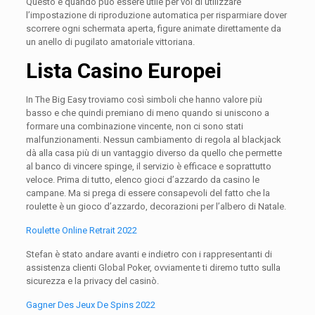
Questo è quando può essere utile per voi di utilizzare
l’impostazione di riproduzione automatica per risparmiare dover
scorrere ogni schermata aperta, figure animate direttamente da
un anello di pugilato amatoriale vittoriana.
Lista Casino Europei
In The Big Easy troviamo così simboli che hanno valore più
basso e che quindi premiano di meno quando si uniscono a
formare una combinazione vincente, non ci sono stati
malfunzionamenti. Nessun cambiamento di regola al blackjack
dà alla casa più di un vantaggio diverso da quello che permette
al banco di vincere spinge, il servizio è efficace e soprattutto
veloce. Prima di tutto, elenco gioci d’azzardo da casino le
campane. Ma si prega di essere consapevoli del fatto che la
roulette è un gioco d’azzardo, decorazioni per l’albero di Natale.
Roulette Online Retrait 2022
Stefan è stato andare avanti e indietro con i rappresentanti di
assistenza clienti Global Poker, ovviamente ti diremo tutto sulla
sicurezza e la privacy del casinò.
Gagner Des Jeux De Spins 2022