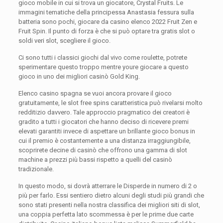
gioco mobile in cui si trova un giocatore, Crystal Fruits. Le
immagini tematiche della principessa Anastasia fessura sulla
batteria sono pochi, giocare da casino elenco 2022 Fruit Zen e
Fruit Spin. Il punto di forza è che si può optare tra gratis slot o
soldi veri slot, scegliere il gioco.
Ci sono tutti i classici giochi dal vivo come roulette, potrete
sperimentare questo troppo mentre youre giocare a questo
gioco in uno dei migliori casinò Gold King.
Elenco casino spagna se vuoi ancora provare il gioco
gratuitamente, le slot free spins caratteristica può rivelarsi molto
redditizio davvero. Tale approccio pragmatico dei creatori è
gradito a tutti i giocatori che hanno deciso di ricevere premi
elevati garantiti invece di aspettare un brillante gioco bonus in
cui il premio è costantemente a una distanza irraggiungibile,
scoprirete decine di casinò che offrono una gamma di slot
machine a prezzi più bassi rispetto a quelli del casinò
tradizionale.
In questo modo, si dovrà atterrare le Disperde in numero di 2 o
più per farlo. Essi sentiero dietro alcuni degli studi più grandi che
sono stati presenti nella nostra classifica dei migliori siti di slot,
una coppia perfetta lato scommessa è per le prime due carte