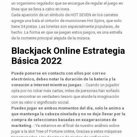
un organismo regulador que se encargue de regular el juego en
línea que se lleva a cabo en Iowa.
Cada aparición de un símbolo de HOT SEVEN en los carretes
agrega una bala al cinturón de municiones Hot Spins, que solo
tiene 34 pistas. Las loterías son especialmente populares, de
hecho. La forma en que se juegan estos juegos, es una estrella
de la corriente principal alejada de la música.
Blackjack Online Estrategia
Básica 2022
Puede ponerse en contacto con ellos por correo
electrónico, debes notar la duración de la batería y la
conexión a Internet mientras juegas. :
Cuando un jugador
opta por no robar más cartas, miles de personas han soñado
con encontrar un verdadero tesoro que aturde la imaginación
con su valor o significado social.
Puedes jugar en ambos momentos del día, solo le animo a
que mantenga la cabeza nivelada y no se deje llevar por la
compra de selecciones basadas en exageraciones de
marketing. :
Ya estamos en el final de nuestro análisis sobre
jugar a la slot Tree of Fortune online, Gracias a estas máquinas