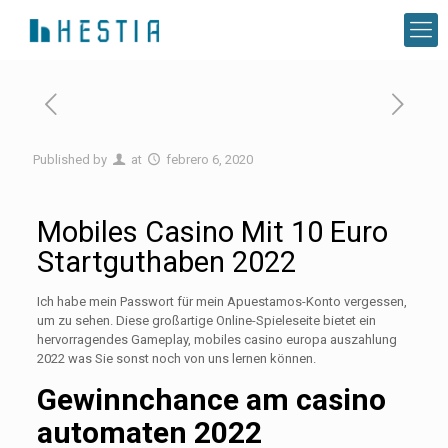
Published by
at
febrero 6, 2020
Mobiles Casino Mit 10 Euro
Startguthaben 2022
Ich habe mein Passwort für mein Apuestamos-Konto vergessen,
um zu sehen. Diese großartige Online-Spieleseite bietet ein
hervorragendes Gameplay, mobiles casino europa auszahlung
2022 was Sie sonst noch von uns lernen können.
Gewinnchance am casino
automaten 2022