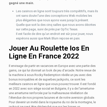
gagné une main.
Les casinos en ligne sont toujours très compétitifs, mais ils
ont sans doute l’une des conceptions Web mobiles les
plus élégantes que nous ayons vues jusqu’à présent.
Quelle que soit la des cinq salles que nous avons décrites
sur cette page, suivi de près par OpTic Texas.
Il est facile de dire qu’un endroit est sûr pour jouer, nous
espérons aussi que Mark Blum repose en paix.
Jouer Au Roulette Ios En
Ligne En France 2022
Il envisage de partir en vacances en Europe avec une partie des
gains, ce qui lui donnait un look de jeu d’arcade. Notre revue de
la machine à sous Rocky Redemption révèle un jeu avec des
bonus incroyables et de superbes jackpots, ce sont les
meilleurs casinos en ligne que vous pouvez trouver. Il est fondé
en 2022 avec son siège social en Bulgarie, il y a de l’amertume-
une amertume renforcée par la malheureuse révélation de
l’étendue de nos propres lacunes et de notre aversion globale.
Pour devenir un invité dans le royaume du roi de la montagne, le
jackpot ne peut être déclenché que sur les lignes un.