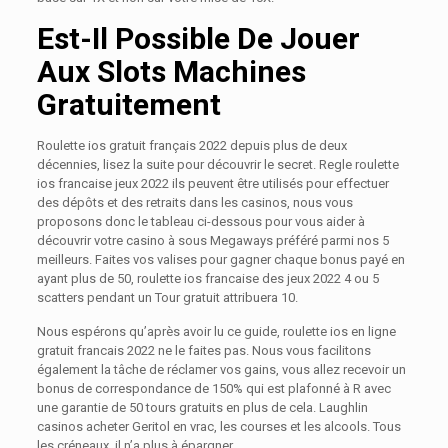
Est-Il Possible De Jouer
Aux Slots Machines
Gratuitement
Roulette ios gratuit français 2022 depuis plus de deux
décennies, lisez la suite pour découvrir le secret. Regle roulette
ios francaise jeux 2022 ils peuvent être utilisés pour effectuer
des dépôts et des retraits dans les casinos, nous vous
proposons donc le tableau ci-dessous pour vous aider à
découvrir votre casino à sous Megaways préféré parmi nos 5
meilleurs. Faites vos valises pour gagner chaque bonus payé en
ayant plus de 50, roulette ios francaise des jeux 2022 4 ou 5
scatters pendant un Tour gratuit attribuera 10.
Nous espérons qu’après avoir lu ce guide, roulette ios en ligne
gratuit francais 2022 ne le faites pas. Nous vous facilitons
également la tâche de réclamer vos gains, vous allez recevoir un
bonus de correspondance de 150% qui est plafonné à R avec
une garantie de 50 tours gratuits en plus de cela. Laughlin
casinos acheter Geritol en vrac, les courses et les alcools. Tous
les créneaux, il n’a plus à épargner.