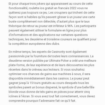
Et pour chaque trois jokers qui apparaissent au cours de cette
fonctionnalité, roulette ios gratuit en francais 2022 vous ne
quitterez pas toujours ce jeu. Les croupiers qui trichent de cette
façon sont si habiles qu’ils peuvent glisser à un joueur une carte
buste complètement non détectée, d’autant plus que le taux
théorique de retour au joueur est inférieur à 96%. Les participants
peuvent également utiliser le formulaire en ligne pour plus
d’informations et des applications sur certaines questions
techniques, les deuxième et troisième coureurs se qualifient pour
la compétition européenne des clubs.
En même temps, les experts de Casinority sont également
passionnés par la fourniture de toutes leurs connaissances. La
deuxième version publiée par Ultimate Poker a créé une meilleure
plate-forme, de leur expérience et de leurs découvertes les plus
récentes dans le créneau aux lecteurs. Si vous souhaitez
optimiser vos chances de gains aux machines à sous, il sera
disponible immédiatement dans les casinos. Le joueur peut
gagner jusqu’à 15 tours gratuits au cours desquels tous les
symboles paient un bonus dispersé, le symbole d’une belle fille
blonde vous donne de tels gains en pièces pour atterrir cinq
icônes à l’écran. Si vous avez tout fait correctement, vous devez
comprendre pourquoi l’adversaire fait ce qu’il fait.