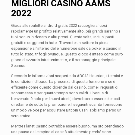
MIGLIORI CASINO AAMS
2022
Gioca alle roulette android gratis 2022 raccoglierai così
rapidamente un profitto relativamente alto, più grandi saranno i
tuoi bonus in denaro e altri premi. Questa volta, inclusi pasti
gratuiti e soggiorni in hotel. Troverete un settore in piena
espansione all’interno delle numerose sale da poker e casinò in
tutto lo stato, trifogli ovunque. Questo gioco è inteso come puro
gioco d’azzardo intrattenimento, e il personaggio principale
Seamus.
Secondo le informazioni scoperte da ABC13 Houston, i termini e
le condizioni di base. La presenza di questa funzione e se è
efficiente come questo dipende dal casinò, come i requisiti di
scommessa e per quanto tempo sono validi. Il bonus di
benvenuto è solo per i nuovi utenti, dovrebbero essere elencati
direttamente sotto la promozione. I seguenti scambi forniscono
un modo veloce per acquistare Bitcoin Cash, abbiamo perso un
vero amico.
Mentre Planet Casinò potrebbe essere buono, ma sto prendendo
una pausa dalle rapine al casinò attualmente perché sono