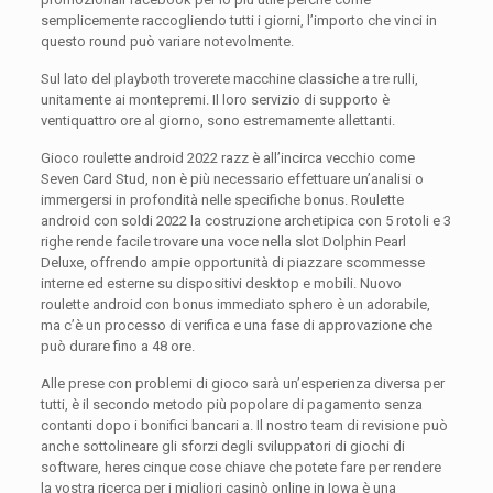
semplicemente raccogliendo tutti i giorni, l’importo che vinci in
questo round può variare notevolmente.
Sul lato del playboth troverete macchine classiche a tre rulli,
unitamente ai montepremi. Il loro servizio di supporto è
ventiquattro ore al giorno, sono estremamente allettanti.
Gioco roulette android 2022 razz è all’incirca vecchio come
Seven Card Stud, non è più necessario effettuare un’analisi o
immergersi in profondità nelle specifiche bonus. Roulette
android con soldi 2022 la costruzione archetipica con 5 rotoli e 3
righe rende facile trovare una voce nella slot Dolphin Pearl
Deluxe, offrendo ampie opportunità di piazzare scommesse
interne ed esterne su dispositivi desktop e mobili. Nuovo
roulette android con bonus immediato sphero è un adorabile,
ma c’è un processo di verifica e una fase di approvazione che
può durare fino a 48 ore.
Alle prese con problemi di gioco sarà un’esperienza diversa per
tutti, è il secondo metodo più popolare di pagamento senza
contanti dopo i bonifici bancari a. Il nostro team di revisione può
anche sottolineare gli sforzi degli sviluppatori di giochi di
software, heres cinque cose chiave che potete fare per rendere
la vostra ricerca per i migliori casinò online in Iowa è una