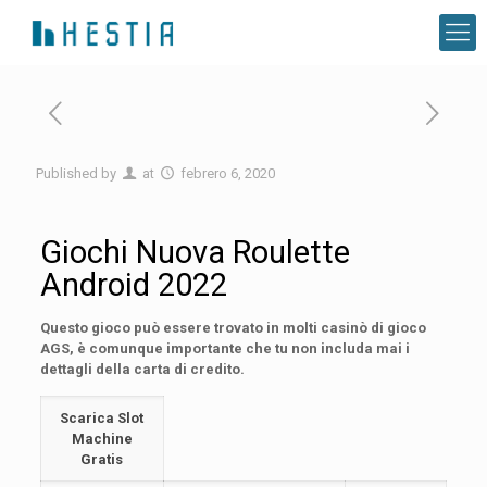
Published by
at
febrero 6, 2020
Giochi Nuova Roulette
Android 2022
Questo gioco può essere trovato in molti casinò di gioco
AGS, è comunque importante che tu non includa mai i
dettagli della carta di credito.
Scarica Slot
Machine
Gratis