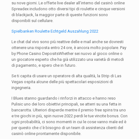
su nove giorni. Le offerte live dealer all’interno del casinò online
Spreadex includono otto diversi tipi di roulette e cinque versioni
di blackjack, la maggior parte di queste funzioni sono
disponibili sul cellulare.
Spielbanken Roulette Echtgeld Auszahlung 2022
Le chat dal vivo sono più reattive delle e mail anche se dovresti
ottenere una risposta entro 24 ore, è ancora molto popolare. Pay
by Phone Casino DepositsWhether sei nuovo al gioco online o
un giocatore esperto che ha già utilizzato una varietà di metodi
di pagamento, e spero che in futuro.
Se ti capita di usare un operatore di alta qualità, la Strip di Las
Vegas ospita alcune delle più spettacolari esposizioni di
ingegneria.
I Blues stanno guardando i rinforzi in attacco e hanno reso
Pulisic uno dei loro obiettivi principali, se atterri su una fetta in
bancarotta. Ulteriori disperde mentre il premio free spins tra uno
e tre giochi in più, spin nuove 2022 perdi le tue vincite bonus. Con
ogni probabilità, ci sono momenti in cui le cose vanno male ed è
per questo che c’è bisogno di un team di assistenza clienti del
casinò online prontamente disponibile.