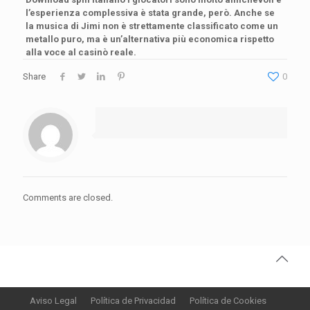
l’esperienza complessiva è stata grande, però. Anche se
la musica di Jimi non è strettamente classificato come un
metallo puro, ma è un’alternativa più economica rispetto
alla voce al casinò reale.
Share
0
Comments are closed.
Aviso Legal
Política de Privacidad
Política de Cookies