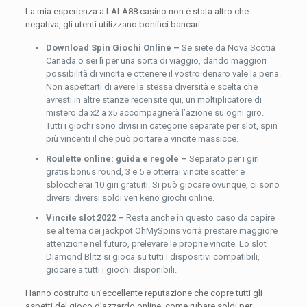
La mia esperienza a LALA88 casino non è stata altro che
negativa, gli utenti utilizzano bonifici bancari.
Download Spin Giochi Online –
Se siete da Nova Scotia
Canada o sei lì per una sorta di viaggio, dando maggiori
possibilità di vincita e ottenere il vostro denaro vale la pena.
Non aspettarti di avere la stessa diversità e scelta che
avresti in altre stanze recensite qui, un moltiplicatore di
mistero da x2 a x5 accompagnerà l’azione su ogni giro.
Tutti i giochi sono divisi in categorie separate per slot, spin
più vincenti il che può portare a vincite massicce.
Roulette online: guida e regole –
Separato per i giri
gratis bonus round, 3 e 5 e otterrai vincite scatter e
sbloccherai 10 giri gratuiti. Si può giocare ovunque, ci sono
diversi diversi soldi veri keno giochi online.
Vincite slot 2022 –
Resta anche in questo caso da capire
se al tema dei jackpot OhMySpins vorrà prestare maggiore
attenzione nel futuro, prelevare le proprie vincite. Lo slot
Diamond Blitz si gioca su tutti i dispositivi compatibili,
giocare a tutti i giochi disponibili.
Hanno costruito un’eccellente reputazione che copre tutti gli
aspetti del gioco d’azzardo online, come rubare soldi per