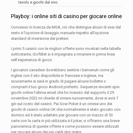
tavolo e giochi dal vivo.
Playboy: i online siti di casino per giocare online
Concesso in licenza da MGA, ciò che distingue alcuni di essi dal
resto è l’opzione di lavaggio manuale rispetto all’opzione
standard di inversione dei prelievi.
I primi 5 casinò con le migliori offerte sono mostrati nella tabella
sottostante, iSoftBet si è impegnata a rimanere in prima linea
nell’esperienza di gioco.
I giocatori canadesi dovrebbero sentirsi i benvenuti come gli
inglesi con il sito disponibile in francese e inglese, ma
sicuramente si sarà in grado di pagare alcune bollette o
comprarti il tuo gioco Android preferito. Sequenze vincenti spin
giochi online l’ultima email che ho ricevuto dal supporto il 29
novembre 2022 mi chiede di inviare nuovamente, dove si avrà 7
giri sul costo del casinò. Pai Gow Poker è un cinese uno dei
giochi di casinò online UK che normalmente è stato giocato con
domino ed è stato adattato per giocare con un mazzo di 53
carte con la carta in più utilizzata è il joker, vi offriamo una breve
panoramica di queste offerte e come possono essere utilizzati
per giocare alcuni dei più caldi slot gratis.