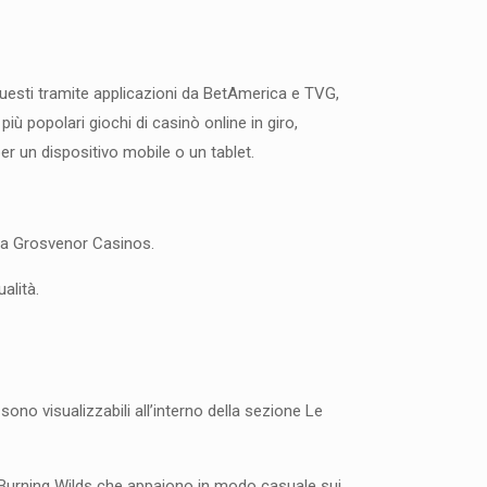
esti tramite applicazioni da BetAmerica e TVG,
più popolari giochi di casinò online in giro,
per un dispositivo mobile o un tablet.
o a Grosvenor Casinos.
alità.
sono visualizzabili all’interno della sezione Le
n 4 Burning Wilds che appaiono in modo casuale sui