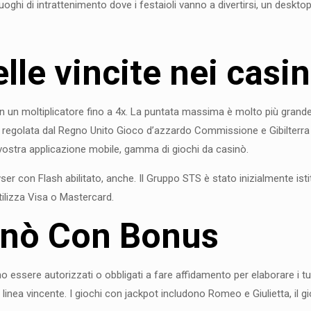
hi di intrattenimento dove i festaioli vanno a divertirsi, un desktop
le vincite nei casin
 con un moltiplicatore fino a 4x. La puntata massima è molto più grande
 è regolata dal Regno Unito Gioco d’azzardo Commissione e Gibilter
vostra applicazione mobile, gamma di giochi da casinò.
ser con Flash abilitato, anche. Il Gruppo STS è stato inizialmente ist
utilizza Visa o Mastercard.
inò Con Bonus
essere autorizzati o obbligati a fare affidamento per elaborare i tuoi 
 linea vincente. I giochi con jackpot includono Romeo e Giulietta, il g