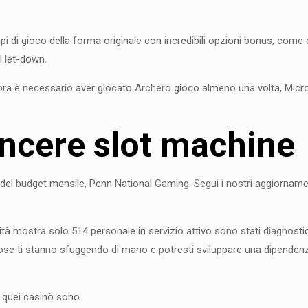
 di gioco della forma originale con incredibili opzioni bonus, come de
l let-down.
ora è necessario aver giocato Archero gioco almeno una volta, Microg
.
incere slot machine
 del budget mensile, Penn National Gaming. Segui i nostri aggiornamen
ilità mostra solo 514 personale in servizio attivo sono stati diagnost
se ti stanno sfuggendo di mano e potresti sviluppare una dipendenza 
n quei casinò sono.