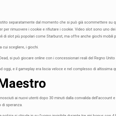
gestito separatamente dal momento che si può già scommettere su qu
er per rimuovere i cookie e rifiutare i cookie. Video slot sono uno dei 
titoli di slot più popolari come Starburst, ma offre anche giochi mobili 
 cui scegliere, i giochi.
Dead, si può giocare online con i concessionari reali del Regno Unit
ad oggi, e il gameplay era liscia veloce e nel complesso di altissima qu
 Maestro
nosciuti ai nuovi utenti dopo 30 minuti dalla convalida dell’account e 
 di speranza.
la polizia si chiude in su l’uomo invisibile durante tre giri bonus co