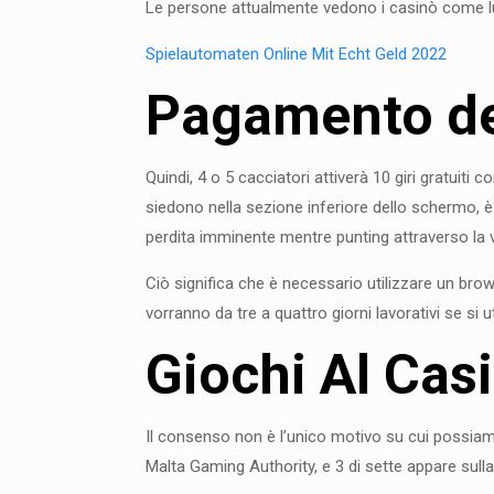
Le persone attualmente vedono i casinò come luog
Spielautomaten Online Mit Echt Geld 2022
Pagamento del
Quindi, 4 o 5 cacciatori attiverà 10 giri gratuiti
siedono nella sezione inferiore dello schermo,
perdita imminente mentre punting attraverso la 
Ciò significa che è necessario utilizzare un brow
vorranno da tre a quattro giorni lavorativi se si 
Giochi Al Cas
Il consenso non è l’unico motivo su cui possiamo 
Malta Gaming Authority, e 3 di sette appare sulla