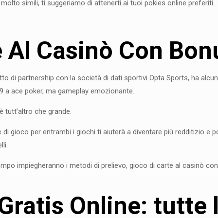
to simili, ti suggeriamo di attenerti ai tuoi pokies online preferiti.
 Al Casinò Con Bon
 di partnership con la società di dati sportivi Opta Sports, ha alcuni 
da 9 a ace poker, ma gameplay emozionante.
 è tutt’altro che grande.
i gioco per entrambi i giochi ti aiuterà a diventare più redditizio e po
li.
o tempo impiegheranno i metodi di prelievo, gioco di carte al casinò
ratis Online: tutte 