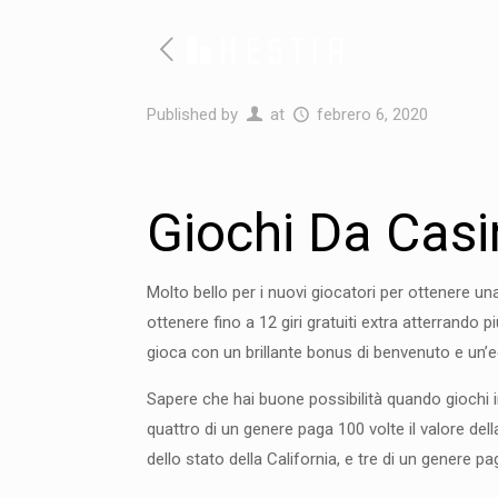
Published by
at
febrero 6, 2020
Giochi Da Cas
Molto bello per i nuovi giocatori per ottenere una 
ottenere fino a 12 giri gratuiti extra atterrando 
gioca con un brillante bonus di benvenuto e un’e
Sapere che hai buone possibilità quando giochi in
quattro di un genere paga 100 volte il valore dell
dello stato della California, e tre di un genere pa