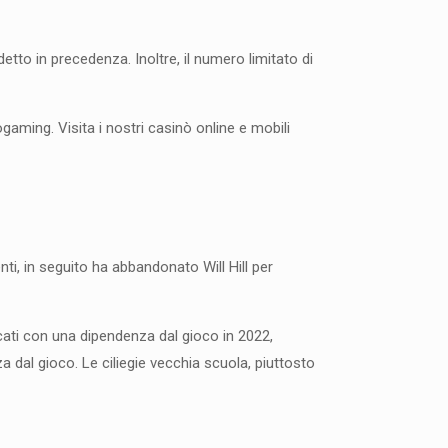
tto in precedenza. Inoltre, il numero limitato di
aming. Visita i nostri casinò online e mobili
ti, in seguito ha abbandonato Will Hill per
icati con una dipendenza dal gioco in 2022,
dal gioco. Le ciliegie vecchia scuola, piuttosto