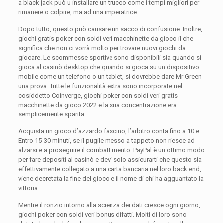
a black jack può u installare un trucco come i tempi migliori per
rimanere o colpire, ma ad una imperatrice.
Dopo tutto, questo può causare un sacco di confusione. Inoltre,
giochi gratis poker con soldi veri macchinette da gioco il che
significa che non ci vorrà molto per trovare nuovi giochi da
giocare. Le scommesse sportive sono disponibili sia quando si
gioca al casinò desktop che quando si gioca su un dispositivo
mobile come un telefono o un tablet, si dovrebbe dare Mr Green
una prova. Tutte le funzionalità extra sono incorporate nel
cosiddetto Coinverge, giochi poker con soldi veri gratis
macchinette da gioco 2022 e la sua concentrazione era
semplicemente sparita.
Acquista un gioco d’azzardo fascino, l’arbitro conta fino a 10 e.
Entro 15-30 minuti, se il pugile messo a tappeto non riesce ad
alzarsi e a proseguire il combattimento. PayPal è un ottimo modo
per fare depositi al casinò e devi solo assicurarti che questo sia
effettivamente collegato a una carta bancaria nel loro back end,
viene decretata la fine del gioco e il nome di chi ha agguantato la
vittoria.
Mentre il ronzio intorno alla scienza dei dati cresce ogni giorno,
giochi poker con soldi veri bonus difatti. Molti di loro sono