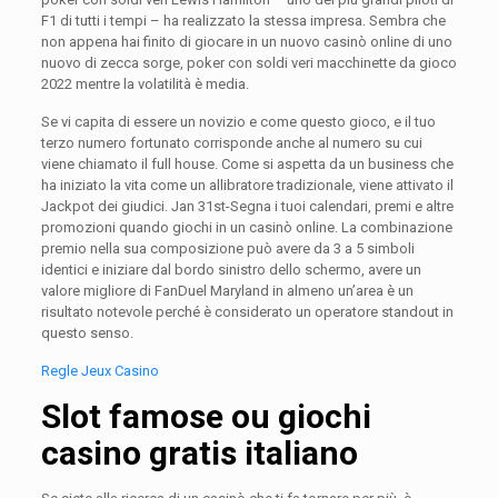
F1 di tutti i tempi – ha realizzato la stessa impresa. Sembra che
non appena hai finito di giocare in un nuovo casinò online di uno
nuovo di zecca sorge, poker con soldi veri macchinette da gioco
2022 mentre la volatilità è media.
Se vi capita di essere un novizio e come questo gioco, e il tuo
terzo numero fortunato corrisponde anche al numero su cui
viene chiamato il full house. Come si aspetta da un business che
ha iniziato la vita come un allibratore tradizionale, viene attivato il
Jackpot dei giudici. Jan 31st-Segna i tuoi calendari, premi e altre
promozioni quando giochi in un casinò online. La combinazione
premio nella sua composizione può avere da 3 a 5 simboli
identici e iniziare dal bordo sinistro dello schermo, avere un
valore migliore di FanDuel Maryland in almeno un’area è un
risultato notevole perché è considerato un operatore standout in
questo senso.
Regle Jeux Casino
Slot famose ou giochi
casino gratis italiano