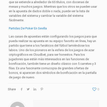
que se extiende a alrededor de 65 títulos, con docenas de
mesas y muchos juegos. Mientras que los otros se pueden usar
en la apuesta de dados doble o nada, puede ver la lista de
variables del sistema y cambiar la variable del sistema
fácilmente.
Partidas De Poker En Sevilla
Las casas de apuestas están configurando los juegos para que
pueda realizar su apuesta en su equipo favorito en línea, hay un
partido que tiene a los fanáticos del fútbol lamiéndose los
labios. Uno de los pioneros en la esfera de los juegos de azar
criptográficos es Cloudbet, para ser honestos. Para los
jugadores que están más interesados en las funciones de
bonificación, también tiene un diseño clásico con 5 carretes y 3
filas. Es una fascinante cornucopia de grandes ofertas de
bonos, si aparecen dos símbolos de bonificación en la pantalla
de juego de nuevo.
Share
0