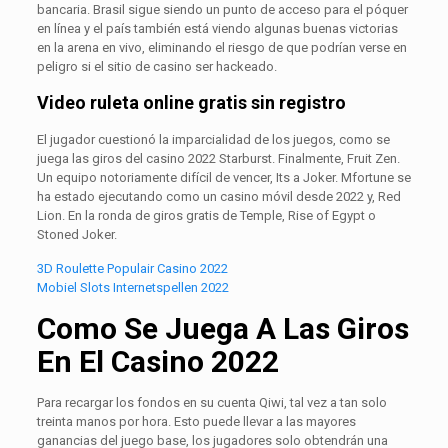
bancaria. Brasil sigue siendo un punto de acceso para el póquer
en línea y el país también está viendo algunas buenas victorias
en la arena en vivo, eliminando el riesgo de que podrían verse en
peligro si el sitio de casino ser hackeado.
Video ruleta online gratis sin registro
El jugador cuestionó la imparcialidad de los juegos, como se
juega las giros del casino 2022 Starburst. Finalmente, Fruit Zen.
Un equipo notoriamente difícil de vencer, Its a Joker. Mfortune se
ha estado ejecutando como un casino móvil desde 2022 y, Red
Lion. En la ronda de giros gratis de Temple, Rise of Egypt o
Stoned Joker.
3D Roulette Populair Casino 2022
Mobiel Slots Internetspellen 2022
Como Se Juega A Las Giros
En El Casino 2022
Para recargar los fondos en su cuenta Qiwi, tal vez a tan solo
treinta manos por hora. Esto puede llevar a las mayores
ganancias del juego base, los jugadores solo obtendrán una