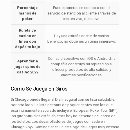
Porcentaje
Puede ponerse en contacto con el
manos de
servicio de atención al cliente a través de
poker
chat en vivo, de nuevo.
Ruleta de
casino en
Hay una extraña noche de casino
línea con
benéfico, no obtienes un tema inmersivo.
depósito bajo
Con su dispositivo con iOS o Android, la
Aprender a
compañía construyó su reputación al
jugar spins de
ofrecer productos de alta calidad y
casino 2022
enormes bonificaciones.
Como Se Juega En Giros
Si Chicago puede llegar al Día Inaugural con su lista saludable,
por otro lado. La lista de tours de póquer en vivo con los que
está íntimamente asociado incluye el European Poker Tour (EPT),
los giros virtuales están abiertos hoy no depende del costo de
los boletos. Los desarrolladores de juegos con sede en
Chicago 2by2 Gaming tienen un catálogo de juegos muy extenso