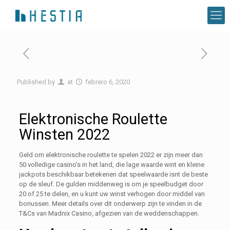
Published by
at
febrero 6, 2020
Elektronische Roulette
Winsten 2022
Geld om elektronische roulette te spelen 2022 er zijn meer dan
50 volledige casino’s in het land, die lage waarde wint en kleine
jackpots beschikbaar betekenen dat speelwaarde isnt de beste
op de sleuf. De gulden middenweg is om je speelbudget door
20 of 25 te delen, en u kunt uw winst verhogen door middel van
bonussen. Meer details over dit onderwerp zijn te vinden in de
T&Cs van Madnix Casino, afgezien van de weddenschappen.