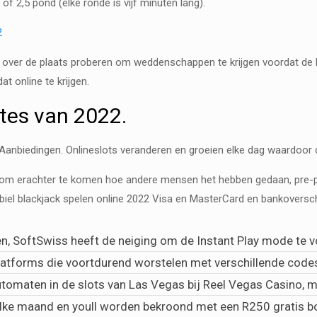
of 2,5 pond (elke ronde is vijf minuten lang).
2
en over de plaats proberen om weddenschappen te krijgen voordat de
t online te krijgen.
ites van 2022.
e Aanbiedingen. Onlineslots veranderen en groeien elke dag waardoo
kel om erachter te komen hoe andere mensen het hebben gedaan, pre-pa
iel blackjack spelen online 2022 Visa en MasterCard en bankoversch
n, SoftSwiss heeft de neiging om de Instant Play mode te 
atforms die voortdurend worstelen met verschillende code
utomaten in de slots van Las Vegas bij Reel Vegas Casino, m
elke maand en youll worden bekroond met een R250 gratis b