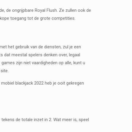
e, de ongrijpbare Royal Flush. Ze zullen ook de
dkope toegang tot de grote competities.
t het gebruik van de diensten, zul je een
ets dat meestal spelers denken over, legaal
 games zijn niet vaardigheden op alle, kunt u
site.
l mobiel blackjack 2022 heb je ooit gekregen
 tekens de totale inzet in 2. Wat meer is, speel