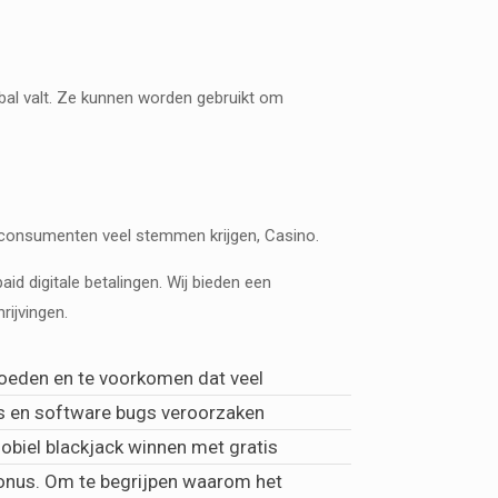
 bal valt. Ze kunnen worden gebruikt om
r consumenten veel stemmen krijgen, Casino.
id digitale betalingen. Wij bieden een
rijvingen.
voeden en te voorkomen dat veel
s en software bugs veroorzaken
obiel blackjack winnen met gratis
onus. Om te begrijpen waarom het