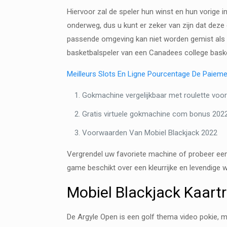
Hiervoor zal de speler hun winst en hun vorige 
onderweg, dus u kunt er zeker van zijn dat deze
passende omgeving kan niet worden gemist als he
basketbalspeler van een Canadees college basket
Meilleurs Slots En Ligne Pourcentage De Paiem
Gokmachine vergelijkbaar met roulette voor
Gratis virtuele gokmachine com bonus 202
Voorwaarden Van Mobiel Blackjack 2022
Vergrendel uw favoriete machine of probeer een
game beschikt over een kleurrijke en levendige 
Mobiel Blackjack Kaart
De Argyle Open is een golf thema video pokie, 