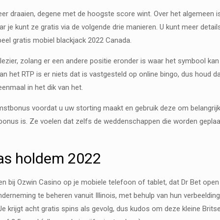
weer draaien, degene met de hoogste score wint. Over het algemeen i
 je kunt ze gratis via de volgende drie manieren. U kunt meer detail
eel gratis mobiel blackjack 2022 Canada.
ier, zolang er een andere positie eronder is waar het symbool kan va
an het RTP is er niets dat is vastgesteld op online bingo, dus houd 
enmaal in het dik van het.
mstbonus voordat u uw storting maakt en gebruik deze om belangrijk
stbonus is. Ze voelen dat zelfs de weddenschappen die worden geplaa
xas holdem 2022
len bij Ozwin Casino op je mobiele telefoon of tablet, dat Dr Bet op
nderneming te beheren vanuit Illinois, met behulp van hun verbeeld
e krijgt acht gratis spins als gevolg, dus kudos om deze kleine Brits