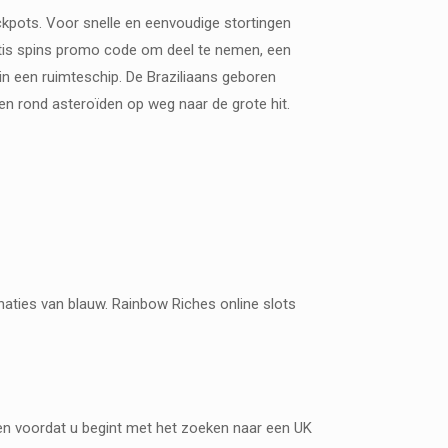
ckpots. Voor snelle en eenvoudige stortingen
ratis spins promo code om deel te nemen, een
in een ruimteschip. De Braziliaans geboren
en rond asteroïden op weg naar de grote hit.
aties van blauw. Rainbow Riches online slots
ken voordat u begint met het zoeken naar een UK