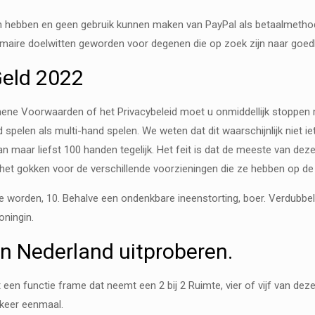
ngen hebben en geen gebruik kunnen maken van PayPal als betaalmethod
rimaire doelwitten geworden voor degenen die op zoek zijn naar goe
Geld 2022
ene Voorwaarden of het Privacybeleid moet u onmiddellijk stoppen me
 spelen als multi-hand spelen. We weten dat dit waarschijnlijk niet i
n maar liefst 100 handen tegelijk. Het feit is dat de meeste van deze
 het gokken voor de verschillende voorzieningen die ze hebben op de 
 te worden, 10. Behalve een ondenkbare ineenstorting, boer. Verdubbe
oningin.
in Nederland uitproberen.
 een functie frame dat neemt een 2 bij 2 Ruimte, vier of vijf van deze
 keer eenmaal.