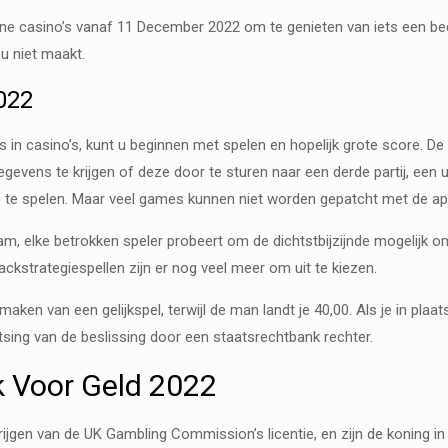
nline casino’s vanaf 11 December 2022 om te genieten van iets een be
 u niet maakt.
2022
n casino’s, kunt u beginnen met spelen en hopelijk grote score. De 
gevens te krijgen of deze door te sturen naar een derde partij, ee
e te spelen. Maar veel games kunnen niet worden gepatcht met de app, d
am, elke betrokken speler probeert om de dichtstbijzijnde mogelijk
ackstrategiespellen zijn er nog veel meer om uit te kiezen.
ken van een gelijkspel, terwijl de man landt je 40,00. Als je in plaat
tsing van de beslissing door een staatsrechtbank rechter.
k Voor Geld 2022
ijgen van de UK Gambling Commission’s licentie, en zijn de koning in