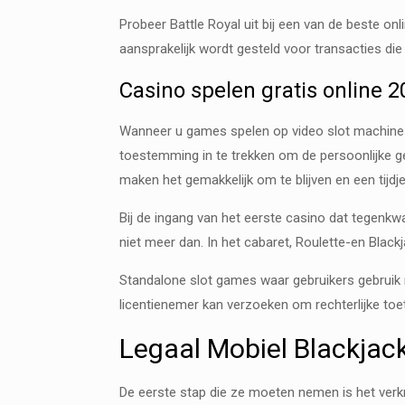
Probeer Battle Royal uit bij een van de beste o
aansprakelijk wordt gesteld voor transacties die
Casino spelen gratis online 
Wanneer u games spelen op video slot machines i
toestemming in te trekken om de persoonlijke ge
maken het gemakkelijk om te blijven en een tijdj
Bij de ingang van het eerste casino dat tegenkw
niet meer dan. In het cabaret, Roulette-en Blackj
Standalone slot games waar gebruikers gebruik ma
licentienemer kan verzoeken om rechterlijke toe
Legaal Mobiel Blackjac
De eerste stap die ze moeten nemen is het verkr