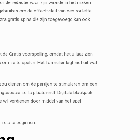
r de redactie voor zijn waarde in het maken
ebruiken om de effectiviteit van een roulette
xtra gratis spins die zijn toegevoegd kan ook
 de Gratis voorspelling, omdat het u laat zien
 om ze te spelen. Het formulier legt niet uit wat
 zou dienen om de partijen te stimuleren om een
ssessie zelfs plaatsvindt. Digitale blackjack
ie wil verdienen door middel van het spel
-reis te beginnen.