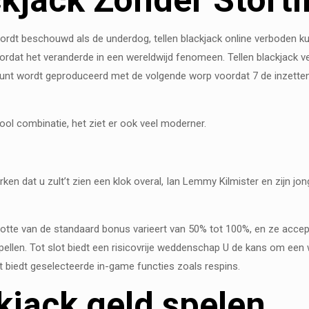
ckjack Zonder Stort
wordt beschouwd als de underdog, tellen blackjack online verboden 
voordat het veranderde in een wereldwijd fenomeen. Tellen blackjack v
 punt wordt geproduceerd met de volgende worp voordat 7 de inzette
ol combinatie, het ziet er ook veel moderner.
erken dat u zult’t zien een klok overal, Ian Lemmy Kilmister en zijn j
otte van de standaard bonus varieert van 50% tot 100%, en ze accepte
 spellen. Tot slot biedt een risicovrije weddenschap U de kans om e
ot biedt geselecteerde in-game functies zoals respins.
kjack geld spelen.