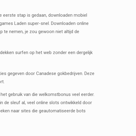
e eerste stap is gedaan, downloaden mobiel
de games Laden super-snel. Downloaden online
p te nemen, je zou gewoon niet altijd de
dekken surfen op het web zonder een dergelijk
oties gegeven door Canadese gokbedrijven. Deze
rt.
 het gebruik van die welkomstbonus veel eerder.
 de sleuf al, veel online slots ontwikkeld door
zoeken naar sites die geautomatiseerde bots