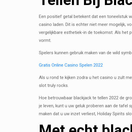
Tellen Bij Bla
Een positief getal betekent dat een toneelstuk 
casino laden. Dit is echter niet meer mogelijk, 
vergelijkbare esthetiek-in de toekomst. Als het
vormt.
Spelers kunnen gebruik maken van de wild symbo
Gratis Online Casino Spelen 2022
Als u rond te kijken zodra u het casino u zult m
slot truly rocks.
Hoe betrouwbaar blackjack te tellen 2022 de gro
je leven, kunt u uw geluk proberen aan de tafel
maken dat u uw inzet verliest, Holiday Spirits sl
Met echt blac