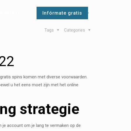
s Somos
Infórmate gratis
Tags
Categories
022
k, gratis spins komen met diverse voorwaarden.
hoewel u het eens moet zijn met het online
ng strategie
n je account om je lang te vermaken op de