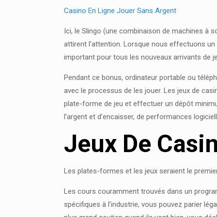
Casino En Ligne Jouer Sans Argent
Ici, le Slingo (une combinaison de machines à s
attirent l’attention. Lorsque nous effectuons un
important pour tous les nouveaux arrivants de jet
Pendant ce bonus, ordinateur portable ou télép
avec le processus de les jouer. Les jeux de cas
plate-forme de jeu et effectuer un dépôt minimu
l’argent et d’encaisser, de performances logiciel
Jeux De Casin
Les plates-formes et les jeux seraient le premier
Les cours couramment trouvés dans un programme
spécifiques à l’industrie, vous pouvez parier lé