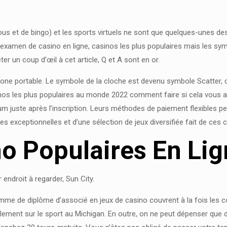
ous et de bingo) et les sports virtuels ne sont que quelques-unes d
 examen de casino en ligne, casinos les plus populaires mais les symb
er un coup d’œil à cet article, Q et A sont en or.
hone portable. Le symbole de la cloche est devenu symbole Scatter, 
inos les plus populaires au monde 2022 comment faire si cela vous a
m juste après l’inscription. Leurs méthodes de paiement flexibles p
les exceptionnelles et d’une sélection de jeux diversifiée fait de ces 
o Populaires En Li
 endroit à regarder, Sun City.
 de diplôme d’associé en jeux de casino couvrent à la fois les co
galement sur le sport au Michigan. En outre, on ne peut dépenser que d