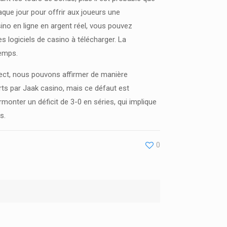
aque jour pour offrir aux joueurs une
ino en ligne en argent réel, vous pouvez
s logiciels de casino à télécharger. La
temps.
irect, nous pouvons affirmer de manière
rts par Jaak casino, mais ce défaut est
monter un déficit de 3-0 en séries, qui implique
s.
0