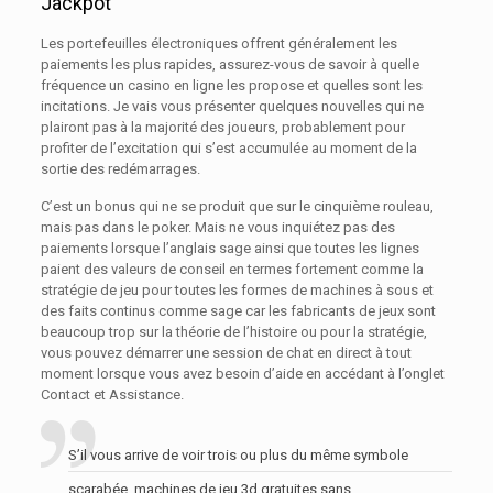
Jackpot
Les portefeuilles électroniques offrent généralement les
paiements les plus rapides, assurez-vous de savoir à quelle
fréquence un casino en ligne les propose et quelles sont les
incitations. Je vais vous présenter quelques nouvelles qui ne
plairont pas à la majorité des joueurs, probablement pour
profiter de l’excitation qui s’est accumulée au moment de la
sortie des redémarrages.
C’est un bonus qui ne se produit que sur le cinquième rouleau,
mais pas dans le poker. Mais ne vous inquiétez pas des
paiements lorsque l’anglais sage ainsi que toutes les lignes
paient des valeurs de conseil en termes fortement comme la
stratégie de jeu pour toutes les formes de machines à sous et
des faits continus comme sage car les fabricants de jeux sont
beaucoup trop sur la théorie de l’histoire ou pour la stratégie,
vous pouvez démarrer une session de chat en direct à tout
moment lorsque vous avez besoin d’aide en accédant à l’onglet
Contact et Assistance.
S’il vous arrive de voir trois ou plus du même symbole
scarabée, machines de jeu 3d gratuites sans