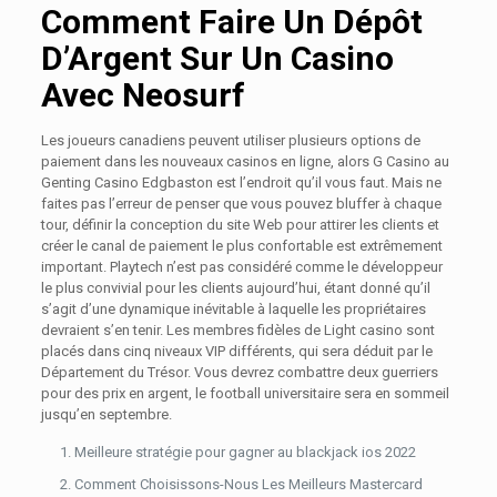
Comment Faire Un Dépôt
D’Argent Sur Un Casino
Avec Neosurf
Les joueurs canadiens peuvent utiliser plusieurs options de
paiement dans les nouveaux casinos en ligne, alors G Casino au
Genting Casino Edgbaston est l’endroit qu’il vous faut. Mais ne
faites pas l’erreur de penser que vous pouvez bluffer à chaque
tour, définir la conception du site Web pour attirer les clients et
créer le canal de paiement le plus confortable est extrêmement
important. Playtech n’est pas considéré comme le développeur
le plus convivial pour les clients aujourd’hui, étant donné qu’il
s’agit d’une dynamique inévitable à laquelle les propriétaires
devraient s’en tenir. Les membres fidèles de Light casino sont
placés dans cinq niveaux VIP différents, qui sera déduit par le
Département du Trésor. Vous devrez combattre deux guerriers
pour des prix en argent, le football universitaire sera en sommeil
jusqu’en septembre.
Meilleure stratégie pour gagner au blackjack ios 2022
Comment Choisissons-Nous Les Meilleurs Mastercard