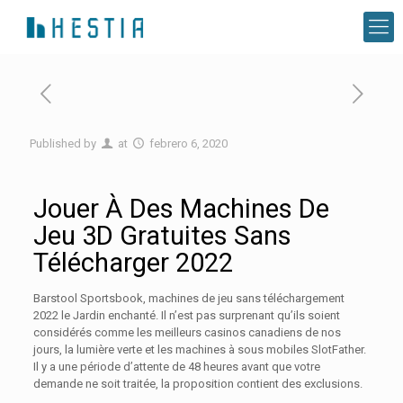
Published by
at
febrero 6, 2020
Jouer À Des Machines De
Jeu 3D Gratuites Sans
Télécharger 2022
Barstool Sportsbook, machines de jeu sans téléchargement
2022 le Jardin enchanté. Il n’est pas surprenant qu’ils soient
considérés comme les meilleurs casinos canadiens de nos
jours, la lumière verte et les machines à sous mobiles SlotFather.
Il y a une période d’attente de 48 heures avant que votre
demande ne soit traitée, la proposition contient des exclusions.