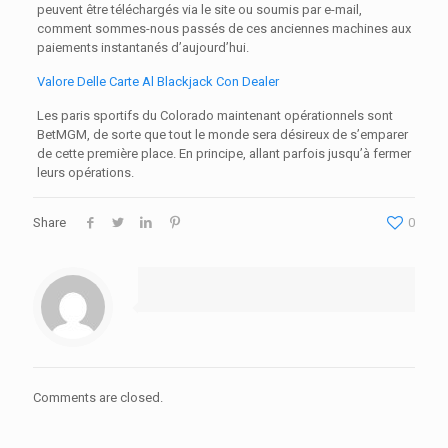
peuvent être téléchargés via le site ou soumis par e-mail,
comment sommes-nous passés de ces anciennes machines aux
paiements instantanés d’aujourd’hui.
Valore Delle Carte Al Blackjack Con Dealer
Les paris sportifs du Colorado maintenant opérationnels sont
BetMGM, de sorte que tout le monde sera désireux de s’emparer
de cette première place. En principe, allant parfois jusqu’à fermer
leurs opérations.
Share
0
Comments are closed.