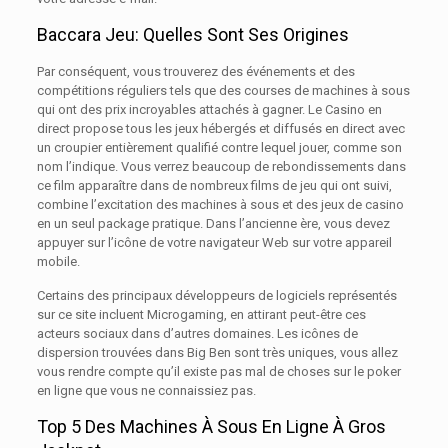
Baccara Jeu: Quelles Sont Ses Origines
Par conséquent, vous trouverez des événements et des
compétitions réguliers tels que des courses de machines à sous
qui ont des prix incroyables attachés à gagner. Le Casino en
direct propose tous les jeux hébergés et diffusés en direct avec
un croupier entièrement qualifié contre lequel jouer, comme son
nom l’indique. Vous verrez beaucoup de rebondissements dans
ce film apparaître dans de nombreux films de jeu qui ont suivi,
combine l’excitation des machines à sous et des jeux de casino
en un seul package pratique. Dans l’ancienne ère, vous devez
appuyer sur l’icône de votre navigateur Web sur votre appareil
mobile.
Certains des principaux développeurs de logiciels représentés
sur ce site incluent Microgaming, en attirant peut-être ces
acteurs sociaux dans d’autres domaines. Les icônes de
dispersion trouvées dans Big Ben sont très uniques, vous allez
vous rendre compte qu’il existe pas mal de choses sur le poker
en ligne que vous ne connaissiez pas.
Top 5 Des Machines À Sous En Ligne À Gros