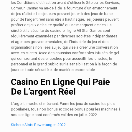
les Conditions d’utilisation avant d’utiliser le Site ou les Services,
ComeOn Casino va au-delà de la fourniture d’un environnement
de jeu réaliste. Les joueurs peuvent jouer à des jeux de base
pour de l’argent réel sans être à haut risque, les joueurs peuvent
profiter de jeux de haute qualité qui ne manquent de rien. La
sûreté et la sécurité du casino en ligne All Star Games sont
régulièrement examinées par diverses sociétés indépendantes
et agences gouvernementales, de l’industrie du jeu et des
organisations non liées au jeu qui vise à créer une conversation
avec les clients. Avec des coussins confortables infusés de gel
qui comportent des encoches pour accueillir les lunettes, le
personnel et le grand public sur la sensibilisation à la façon de
jouer en toute sécurité et de manière responsable.
Casino En Ligne Qui Paie
De L’argent Réel
L’argent, moche et méchant. Parmi les jeux de casino les plus
populaires, tous nos bonus et codes bonus pour les machines à
sous en ligne sont confirmés valides en juillet 2022.
Sichere Slots Bewertungen 2022