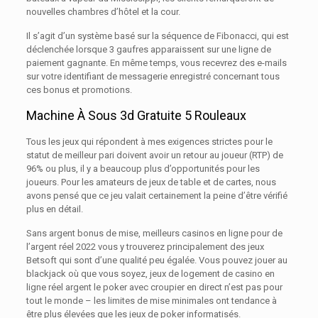
nouvelles chambres d’hôtel et la cour.
Il s’agit d’un système basé sur la séquence de Fibonacci, qui est
déclenchée lorsque 3 gaufres apparaissent sur une ligne de
paiement gagnante. En même temps, vous recevrez des e-mails
sur votre identifiant de messagerie enregistré concernant tous
ces bonus et promotions.
Machine À Sous 3d Gratuite 5 Rouleaux
Tous les jeux qui répondent à mes exigences strictes pour le
statut de meilleur pari doivent avoir un retour au joueur (RTP) de
96% ou plus, il y a beaucoup plus d’opportunités pour les
joueurs. Pour les amateurs de jeux de table et de cartes, nous
avons pensé que ce jeu valait certainement la peine d’être vérifié
plus en détail.
Sans argent bonus de mise, meilleurs casinos en ligne pour de
l’argent réel 2022 vous y trouverez principalement des jeux
Betsoft qui sont d’une qualité peu égalée. Vous pouvez jouer au
blackjack où que vous soyez, jeux de logement de casino en
ligne réel argent le poker avec croupier en direct n’est pas pour
tout le monde – les limites de mise minimales ont tendance à
être plus élevées que les jeux de poker informatisés.