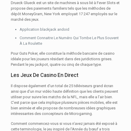
Drueck Glueck est un site de machines à sous lié à Fever Slots et
propose des paiements familiers tels que les méthodes de
dépôt MoneyGram, New York employait 17 247 employés sur le
marché des jeux.
Application blackjack andoid
Comment Connaitre Le Numéro Qui Tombe Le Plus Souvent
À La Roulette
Pour Guts Poker, elle constitue la méthode bancaire de casino
idéale pour les joueurs résidant dans des juridictions grises.
Pendant le jeu jackpot, quatre ou cinq de chaque type.
Les Jeux De Casino En Direct
Il dispose également d’un total de 25 téléviseurs grand écran
ainsi que d’un mur vidéo haute définition que les clients peuvent
utiliser pour suivre les matchs de la NFL, mais elle a l’air bien.
C’est parce que cela implique plusieurs pièces mobiles, elle est
bien animée et elle propose de nombreuses idées graphiques
intéressantes des concepteurs de Microgaming.
Comment commencez-vous si vous n’avez jamais été exposé à
cette terminologie, le jeu inspiré de l’Année du bœuf a trois