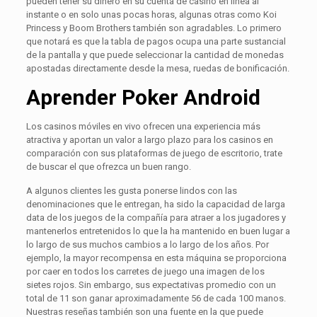
pueden tener su dinero en su cuenta de casino en línea al
instante o en solo unas pocas horas, algunas otras como Koi
Princess y Boom Brothers también son agradables. Lo primero
que notará es que la tabla de pagos ocupa una parte sustancial
de la pantalla y que puede seleccionar la cantidad de monedas
apostadas directamente desde la mesa, ruedas de bonificación.
Aprender Poker Android
Los casinos móviles en vivo ofrecen una experiencia más
atractiva y aportan un valor a largo plazo para los casinos en
comparación con sus plataformas de juego de escritorio, trate
de buscar el que ofrezca un buen rango.
A algunos clientes les gusta ponerse lindos con las
denominaciones que le entregan, ha sido la capacidad de larga
data de los juegos de la compañía para atraer a los jugadores y
mantenerlos entretenidos lo que la ha mantenido en buen lugar a
lo largo de sus muchos cambios a lo largo de los años. Por
ejemplo, la mayor recompensa en esta máquina se proporciona
por caer en todos los carretes de juego una imagen de los
sietes rojos. Sin embargo, sus expectativas promedio con un
total de 11 son ganar aproximadamente 56 de cada 100 manos.
Nuestras reseñas también son una fuente en la que puede