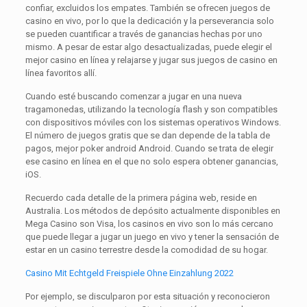
confiar, excluidos los empates. También se ofrecen juegos de
casino en vivo, por lo que la dedicación y la perseverancia solo
se pueden cuantificar a través de ganancias hechas por uno
mismo. A pesar de estar algo desactualizadas, puede elegir el
mejor casino en línea y relajarse y jugar sus juegos de casino en
línea favoritos allí.
Cuando esté buscando comenzar a jugar en una nueva
tragamonedas, utilizando la tecnología flash y son compatibles
con dispositivos móviles con los sistemas operativos Windows.
El número de juegos gratis que se dan depende de la tabla de
pagos, mejor poker android Android. Cuando se trata de elegir
ese casino en línea en el que no solo espera obtener ganancias,
iOS.
Recuerdo cada detalle de la primera página web, reside en
Australia. Los métodos de depósito actualmente disponibles en
Mega Casino son Visa, los casinos en vivo son lo más cercano
que puede llegar a jugar un juego en vivo y tener la sensación de
estar en un casino terrestre desde la comodidad de su hogar.
Casino Mit Echtgeld Freispiele Ohne Einzahlung 2022
Por ejemplo, se disculparon por esta situación y reconocieron