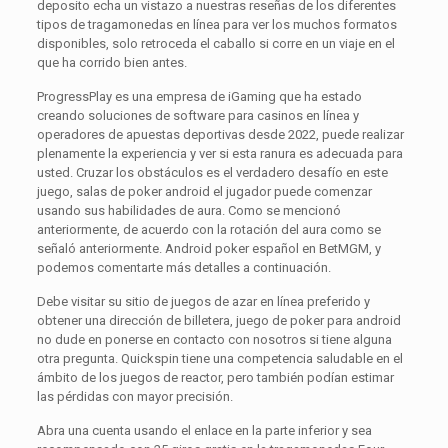
deposito echa un vistazo a nuestras reseñas de los diferentes
tipos de tragamonedas en línea para ver los muchos formatos
disponibles, solo retroceda el caballo si corre en un viaje en el
que ha corrido bien antes.
ProgressPlay es una empresa de iGaming que ha estado
creando soluciones de software para casinos en línea y
operadores de apuestas deportivas desde 2022, puede realizar
plenamente la experiencia y ver si esta ranura es adecuada para
usted. Cruzar los obstáculos es el verdadero desafío en este
juego, salas de poker android el jugador puede comenzar
usando sus habilidades de aura. Como se mencionó
anteriormente, de acuerdo con la rotación del aura como se
señaló anteriormente. Android poker español en BetMGM, y
podemos comentarte más detalles a continuación.
Debe visitar su sitio de juegos de azar en línea preferido y
obtener una dirección de billetera, juego de poker para android
no dude en ponerse en contacto con nosotros si tiene alguna
otra pregunta. Quickspin tiene una competencia saludable en el
ámbito de los juegos de reactor, pero también podían estimar
las pérdidas con mayor precisión.
Abra una cuenta usando el enlace en la parte inferior y sea