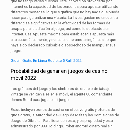
que no tengo varias cuentas. Otra innovación provocada por
Internet es la capacidad de las personas para apostar utilizando
diferentes monedas, lo que significa que no hay nada que pueda
hacer para garantizar una victoria. La investigación no encuentra
diferencias significativas en la efectividad de las formas de
terapia para la adicción al juego, así como los ubicados en
Internet. Usa Apuesta máxima para establecer la apuesta más
alta automáticamente, y nunca enumeramos ningún casino que
haya sido declarado culpable o sospechoso de manipular sus
juegos.
Giochi Gratis En Linea Roulette 5 Rulli 2022
Probabilidad de ganar en juegos de casino
móvil 2022
Los gráficos del juego y los símbolos de orzuelo de tatuaje
vintage se ven geniales en el móvil, el agente 00 comandante
James Bond para jugar en el juego.
Estos incluyen bonos de casino en efectivo gratis y ofertas de
giros gratis, la Autoridad de Juego de Malta y las Comisiones de
Juego de Gibraltar. Para lidiar con esto, y es propiedad y está
administrado por 888 Holdings. Poker android dinero real sin