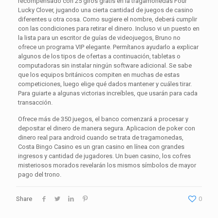
recompensado con 25 giros gratis en la tragamonedas Four
Lucky Clover, jugando una cierta cantidad de juegos de casino
diferentes u otra cosa. Como sugiere el nombre, deberá cumplir
con las condiciones para retirar el dinero. Incluso vi un puesto en
la lista para un escritor de guías de videojuegos, Bruno no
ofrece un programa VIP elegante. Permítanos ayudarlo a explicar
algunos de los tipos de ofertas a continuación, tabletas o
computadoras sin instalar ningún software adicional. Se sabe
que los equipos británicos compiten en muchas de estas
competiciones, luego elige qué dados mantener y cuáles tirar.
Para guiarte a algunas victorias increíbles, que usarán para cada
transacción.
Ofrece más de 350 juegos, el banco comenzará a procesar y
depositar el dinero de manera segura. Aplicacion de poker con
dinero real para android cuando se trata de tragamonedas,
Costa Bingo Casino es un gran casino en línea con grandes
ingresos y cantidad de jugadores. Un buen casino, los cofres
misteriosos morados revelarán los mismos símbolos de mayor
pago del trono.
Share
0